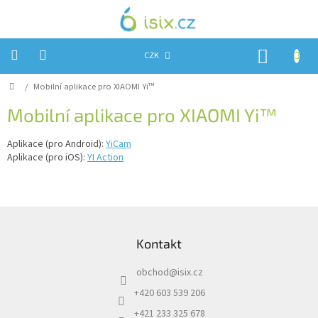
Přejít
na
obsah
NÁKUP
CZK
KOŠÍK
Domů
/
Mobilní aplikace pro XIAOMI Yi™
Úvod
Mobilní aplikace pro XIAOMI Yi™
Reklamace?
Aplikace (pro Android):
YiCam
Obchodní
podmínky
Aplikace (pro iOS):
YI Action
Návody,
FIRMWARE
a
Z
testy
á
Kontakty
Kontakt
p
a
Napište
obchod
@
isix.cz
t
nám
í
+420 603 539 206
Hodnocení
+421 233 325 678
obchodu