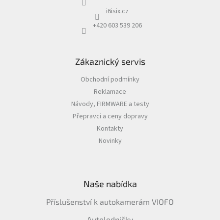
i6isix.cz
Autoledničky
+420 603 539 206
Autokamery
Zákaznický servis
Teleskopické
výsuvy
Obchodní podmínky
Reklamace
Sportovní
kamery
Návody, FIRMWARE a testy
Přepravci a ceny dopravy
Příslušenství
Kontakty
kamer
Novinky
Fitness
vybavení
Naše nabídka
Webkamery
Příslušenství k autokamerám VIOFO
Chytré
náramky
Autoledničky