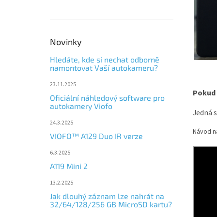
Novinky
Hledáte, kde si nechat odborně
namontovat Vaší autokameru?
23.11.2025
Pokud 
Oficiální náhledový software pro
autokamery Viofo
Jedná s
24.3.2025
Návod n
VIOFO™ A129 Duo IR verze
6.3.2025
A119 Mini 2
13.2.2025
Jak dlouhý záznam lze nahrát na
32/64/128/256 GB MicroSD kartu?