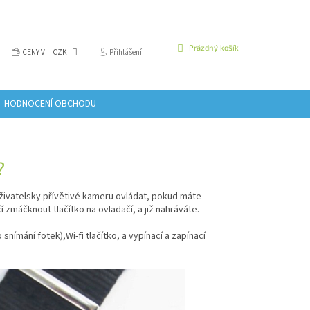
NÁKUPNÍ
Prázdný košík
CENY V:
CZK
Přihlášení
KOŠÍK
HODNOCENÍ OBCHODU
?
živatelsky přívětivé kameru ovládat, pokud máte
 zmáčknout tlačítko na ovladačí, a již nahráváte.
snímání fotek),Wi-fi tlačítko, a vypínací a zapínací