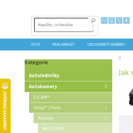
Přejít
na
obsah
ÚVOD
REKLAMACE?
OBCHODNÍ PODMÍNKY
Dom
Přeskočit
Kategorie
P
kategorie
Jak 
o
Autoledničky
s
t
Autokamery
r
SJCAM™
a
n
Gitup™ / Viofo
n
í
Kamery
p
4K (2160P)
a