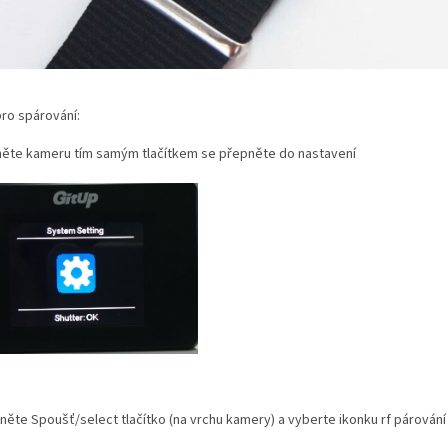
ro spárování:
něte kameru tím samým tlačítkem se přepněte do nastavení
ěte Spoušť/select tlačítko (na vrchu kamery) a vyberte ikonku rf párování