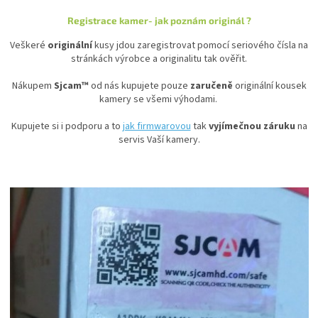
Registrace kamer- jak poznám originál ?
Autoledničky
Veškeré
originální
kusy jdou zaregistrovat pomocí seriového čísla na
Autokamery
stránkách výrobce a originalitu tak ověřit.
Nákupem
Sjcam™
od nás kupujete pouze
zaručeně
originální kousek
Teleskopické
kamery se všemi výhodami.
výsuvy
Kupujete si i podporu a to
jak firmwarovou
tak
vyjímečnou záruku
na
Sportovní
servis Vaší kamery.
kamery
Příslušenství
kamer
Fitness
vybavení
Webkamery
Chytré
náramky