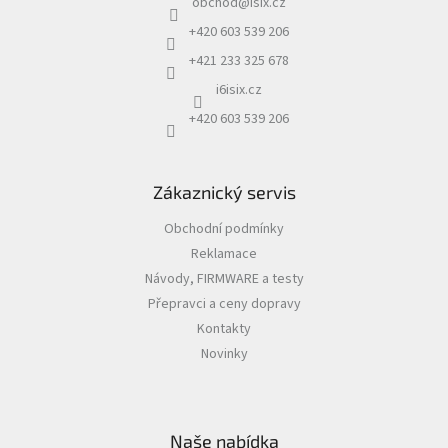
obchod
@
isix.cz
t
í
+420 603 539 206
+421 233 325 678
i6isix.cz
+420 603 539 206
Zákaznický servis
Obchodní podmínky
Reklamace
Návody, FIRMWARE a testy
Přepravci a ceny dopravy
Kontakty
Novinky
Naše nabídka