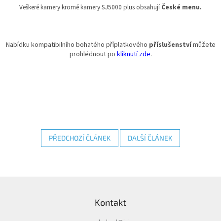
Veškeré kamery kromě kamery SJ5000 plus obsahují
České menu.
Nabídku kompatibilního bohatého příplatkového
příslušenství
můžete
prohlédnout po
kliknutí zde
.
PŘEDCHOZÍ ČLÁNEK
DALŠÍ ČLÁNEK
Z
á
Kontakt
p
a