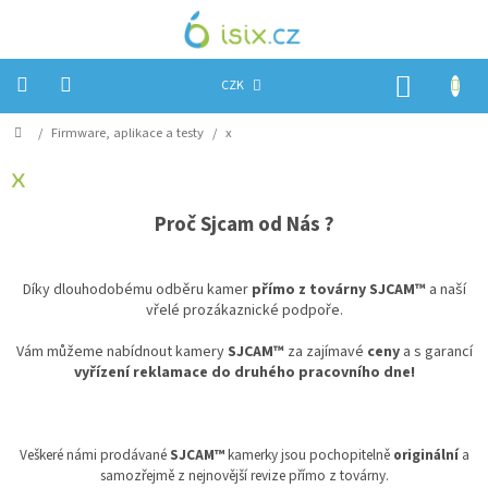
Přejít
na
obsah
NÁKUP
CZK
KOŠÍK
Domů
/
Firmware, aplikace a testy
/
x
Úvod
x
Reklamace?
Proč Sjcam od Nás ?
Obchodní
podmínky
Návody,
Díky dlouhodobému odběru kamer
přímo z továrny
SJCAM™
a naší
FIRMWARE
vřelé prozákaznické podpoře.
a
testy
Vám můžeme nabídnout kamery
SJCAM™
za zajímavé
ceny
a s garancí
Kontakty
vyřízení reklamace do druhého pracovního dne!
Napište
nám
Veškeré námi prodávané
SJCAM™
kamerky jsou pochopitelně
originální
a
Hodnocení
samozřejmě z nejnovější revize přímo z továrny.
obchodu