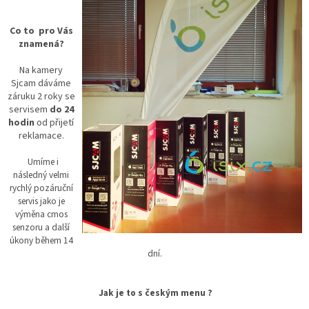
Co to pro Vás
znamená?
Na kamery
Sjcam dáváme
záruku 2 roky se
servisem
do 24
hodin
od přijetí
reklamace.
Umíme i
následný velmi
rychlý pozáruční
servis jako je
výměna cmos
senzoru a další
úkony během 14
dní.
Jak je to s českým menu ?