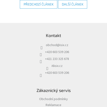
PŘEDCHOZÍ ČLÁNEK
DALŠÍ ČLÁNEK
IP
kamery
Z
á
Kontakt
p
a
obchod
@
isix.cz
t
í
+420 603 539 206
+421 233 325 678
i6isix.cz
+420 603 539 206
Zákaznický servis
Obchodní podmínky
Reklamace