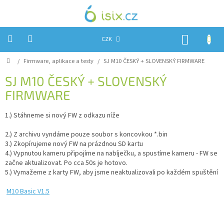
Přejít
na
obsah
NÁKUP
CZK
KOŠÍK
Domů
/
Firmware, aplikace a testy
/
SJ M10 ČESKÝ + SLOVENSKÝ FIRMWARE
Úvod
SJ M10 ČESKÝ + SLOVENSKÝ
Reklamace?
FIRMWARE
Obchodní
podmínky
1.) Stáhneme si nový FW z odkazu níže
Návody,
2.) Z archivu vyndáme pouze soubor s koncovkou *.bin
FIRMWARE
a
3.) Zkopírujeme nový FW na prázdnou SD kartu
testy
4.) Vypnutou kameru připojíme na nabíječku, a spustíme kameru - FW se
začne aktualizovat. Po cca 50s je hotovo.
Kontakty
5.) Vymažeme z karty FW, aby jsme neaktualizovali po každém spuštění
Napište
M10 Basic V1.5
nám
Hodnocení
obchodu