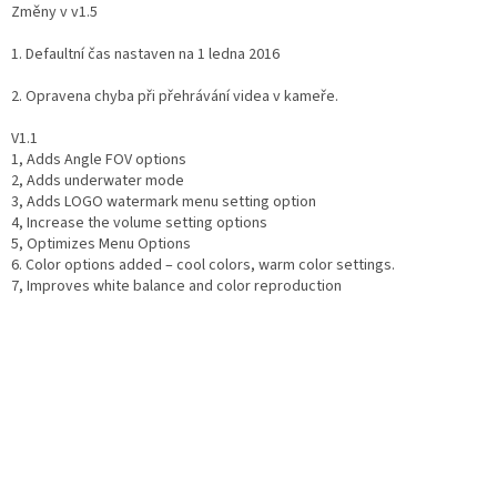
Změny v v1.5
Autoledničky
1. Defaultní čas nastaven na 1 ledna 2016
Autokamery
2. Opravena chyba při přehrávání videa v kameře.
V1.1
Teleskopické
1, Adds Angle FOV options
výsuvy
2, Adds underwater mode
3, Adds LOGO watermark menu setting option
Sportovní
4, Increase the volume setting options
kamery
5, Optimizes Menu Options
6. Color options added – cool colors, warm color settings.
Příslušenství
7, Improves white balance and color reproduction
kamer
Fitness
vybavení
Webkamery
Chytré
náramky