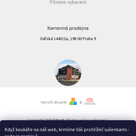
Fitness vybavení
Kamenná prodejna
Dářská 1440/2a, 198 00 Praha 9
Vytvořil Shoptet
&
Copyright 2026
isix.cz
. Všechna práva vyhrazena.
Když koukáte na náš web, krmíme Váš prohlížeč sušenkami.
-