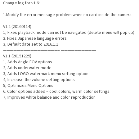
Change log for v1.6:
1.Modify the error message problem when no card inside the camera.
IP
kamery
V1.2 (20160114)
1, Fixes playback mode can not be navigated (delete menu will pop up)
2. Fixes Japanese language errors
3, Default date set to 2016.1.1
————————————————– ——————————-
V1.1 (20151229)
1, Adds Angle FOV options
2, Adds underwater mode
3, Adds LOGO watermark menu setting option
4, Increase the volume setting options
5, Optimizes Menu Options
6. Color options added – cool colors, warm color settings.
7, Improves white balance and color reproduction