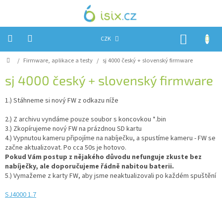
Přejít
na
obsah
NÁKUP
CZK
KOŠÍK
Domů
/
Firmware, aplikace a testy
/
sj 4000 český + slovenský firmware
Úvod
sj 4000 český + slovenský firmware
Reklamace?
1.) Stáhneme si nový FW z odkazu níže
Obchodní
podmínky
2.) Z archivu vyndáme pouze soubor s koncovkou *.bin
Návody,
3.) Zkopírujeme nový FW na prázdnou SD kartu
FIRMWARE
4.) Vypnutou kameru připojíme na nabíječku, a spustíme kameru - FW se
a
začne aktualizovat. Po cca 50s je hotovo.
testy
Pokud Vám postup z nějakého důvodu nefunguje zkuste bez
nabíječky, ale doporučujeme řádně nabitou baterii.
Kontakty
5.) Vymažeme z karty FW, aby jsme neaktualizovali po každém spuštění
Napište
SJ4000 1.7
nám
Hodnocení
obchodu