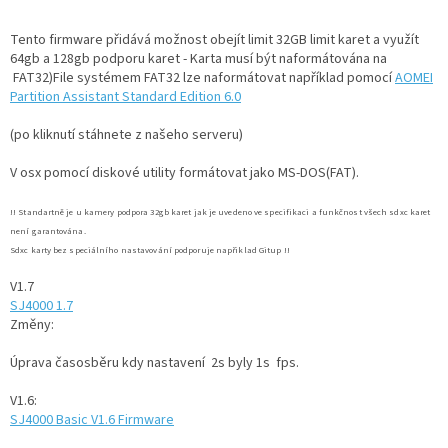
Tento firmware přidává možnost obejít limit 32GB limit karet a využít
Autoledničky
64gb a 128gb podporu karet - Karta musí být naformátována na
FAT32)File systémem FAT32 lze naformátovat například pomocí
AOMEI
Autokamery
Partition Assistant Standard Edition 6.0
Teleskopické
(po kliknutí stáhnete z našeho serveru)
výsuvy
V osx pomocí diskové utility formátovat jako MS-DOS(FAT).
Sportovní
kamery
!! Standartně je u kamery podpora 32gb karet jak je uvedeno ve specifikaci a funkčnost všech sdxc karet
není garantována.
Sdxc karty bez speciálního nastavování podporuje napřiklad Gitup !!
Příslušenství
kamer
V1.7
SJ4000 1.7
Fitness
Změny:
vybavení
Úprava časosběru kdy nastavení 2s byly 1s fps.
Webkamery
V1.6:
SJ4000 Basic V1.6 Firmware
Chytré
náramky