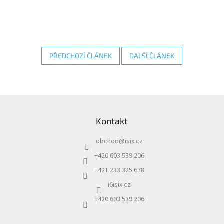
PŘEDCHOZÍ ČLÁNEK
DALŠÍ ČLÁNEK
Z
á
Kontakt
p
a
obchod
@
isix.cz
t
í
+420 603 539 206
+421 233 325 678
i6isix.cz
+420 603 539 206