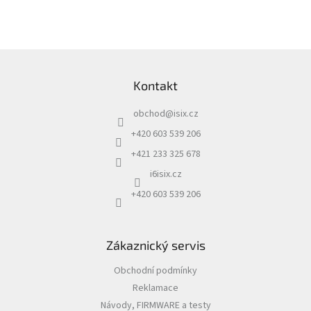
Autoledničky
Z
Autokamery
á
Kontakt
p
Teleskopické
a
výsuvy
obchod
@
isix.cz
t
Sportovní
í
+420 603 539 206
kamery
+421 233 325 678
i6isix.cz
Příslušenství
kamer
+420 603 539 206
Fitness
vybavení
Zákaznický servis
Obchodní podmínky
Webkamery
Reklamace
Chytré
Návody, FIRMWARE a testy
náramky