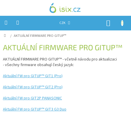
Přejít
na
obsah
NÁKUP
CZK
KOŠÍK
Domů
/
AKTUÁLNÍ FIRMWARE PRO GITUP™
Úvod
AKTUÁLNÍ FIRMWARE PRO GITUP™
Reklamace?
AKTUÁLNÍ FIRMWARE PRO GITUP™ - včetně návodu pro aktualizaci
Obchodní
podmínky
- všechny firmware obsahují český jazyk:
Návody,
Aktuální FW pro GITUP™ GIT1 (Pro)
FIRMWARE
a
Aktuální FW pro GITUP™ GIT2 (Pro)
testy
Aktuální FW pro GIT2P PANASONIC
Kontakty
Aktuální FW pro GITUP™ GIT3 G3 Duo
Napište
nám
Hodnocení
obchodu