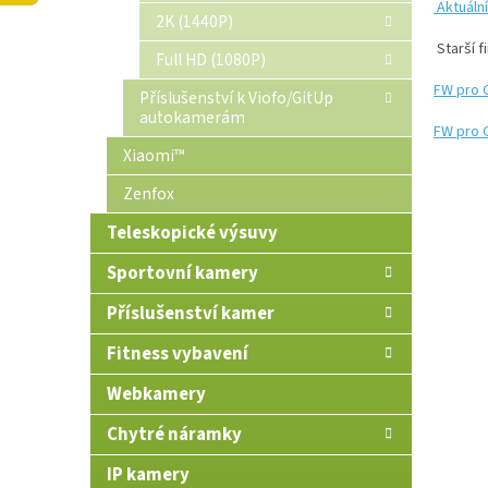
Aktuáln
n
2K (1440P)
e
Starší f
Full HD (1080P)
l
FW pro 
Příslušenství k Viofo/GitUp
autokamerám
FW pro 
Xiaomi™
Zenfox
Teleskopické výsuvy
Sportovní kamery
Příslušenství kamer
Fitness vybavení
Webkamery
Chytré náramky
IP kamery