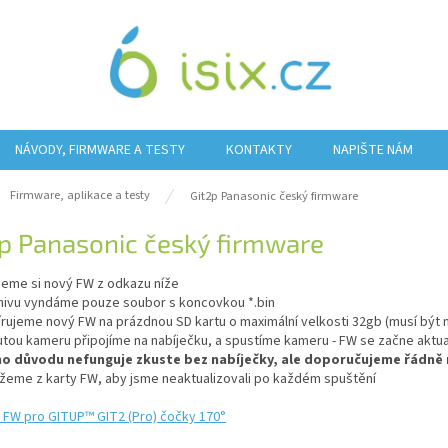
NÁVODY, FIRMWARE A TESTY
KONTAKTY
NAPIŠTE NÁM
ů
Firmware, aplikace a testy
Git2p Panasonic český firmware
p Panasonic český firmware
neme si nový FW z odkazu níže
chivu vyndáme pouze soubor s koncovkou *.bin
írujeme nový FW na prázdnou SD kartu o maximální velkosti 32gb (musí bý
utou kameru připojíme na nabíječku, a spustíme kameru - FW se začne aktua
o důvodu nefunguje zkuste bez nabíječky, ale doporučujeme řádně 
ažeme z karty FW, aby jsme neaktualizovali po každém spuštění
í FW pro GITUP™ GIT2 (Pro) čočky 170°