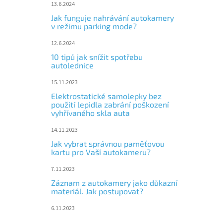
13.6.2024
Jak funguje nahrávání autokamery
v režimu parking mode?
12.6.2024
10 tipů jak snížit spotřebu
autolednice
15.11.2023
Elektrostatické samolepky bez
použití lepidla zabrání poškození
vyhřívaného skla auta
14.11.2023
Jak vybrat správnou paměťovou
kartu pro Vaší autokameru?
7.11.2023
Záznam z autokamery jako důkazní
materiál. Jak postupovat?
6.11.2023