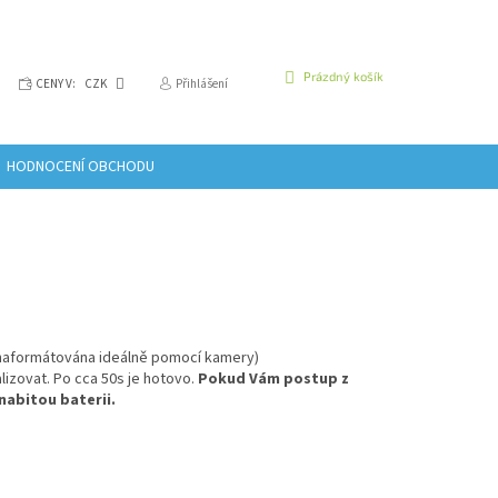
NÁKUPNÍ
Prázdný košík
CENY V:
CZK
Přihlášení
KOŠÍK
HODNOCENÍ OBCHODU
t naformátována ideálně pomocí kamery)
lizovat. Po cca 50s je hotovo.
Pokud Vám postup z
nabitou baterii.