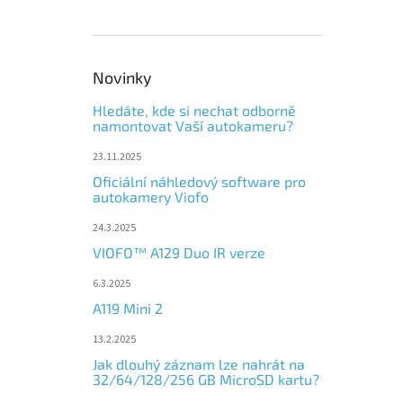
Novinky
Hledáte, kde si nechat odborně
namontovat Vaší autokameru?
23.11.2025
Oficiální náhledový software pro
autokamery Viofo
24.3.2025
VIOFO™ A129 Duo IR verze
6.3.2025
A119 Mini 2
13.2.2025
Jak dlouhý záznam lze nahrát na
32/64/128/256 GB MicroSD kartu?