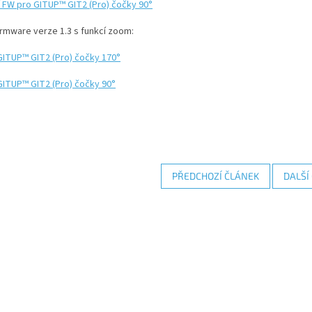
í FW pro GITUP™ GIT2 (Pro) čočky 90°
irmware verze 1.3 s funkcí zoom:
GITUP™ GIT2 (Pro) čočky 170°
GITUP™ GIT2 (Pro) čočky 90°
PŘEDCHOZÍ ČLÁNEK
DALŠÍ