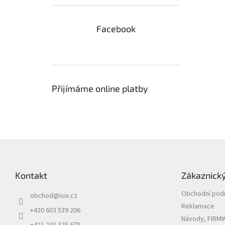
Facebook
Přijímáme online platby
Z
á
p
Kontakt
Zákaznický
a
t
Obchodní pod
obchod
@
isix.cz
í
Reklamace
+420 603 539 206
Návody, FIRMW
+421 233 325 678