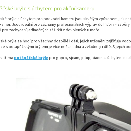
ěčské brýle s úchytem pro akční kameru
ské brýle s úchytem pro podvodní kameru jsou skvělým způsobem, jak nat
kamer. Jsou ideální pro záznamy profesionálních výprav do hlubin – záběry 
 pro zachycení jedinečných zážitků z dovolených u moře.
ké brýle se hodí pro všechny dospělé i děti, jejich utěsnění zajišťuje vod
ce s potápěčskými brýlemi je více než snadná a zvládne ji i dítě. S jejich 
si třeba
potápěčské brýle
pro gopro, sjcam, gitup, xiaomi s úchytem na 