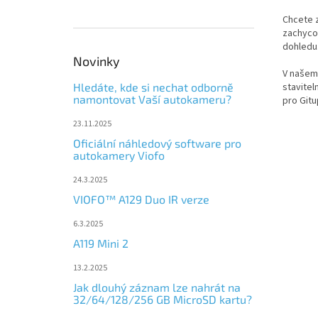
Chcete z
zachycov
dohledu
Novinky
V našem
Hledáte, kde si nechat odborně
stavitel
namontovat Vaší autokameru?
pro Gitu
23.11.2025
Oficiální náhledový software pro
autokamery Viofo
24.3.2025
VIOFO™ A129 Duo IR verze
6.3.2025
A119 Mini 2
13.2.2025
Jak dlouhý záznam lze nahrát na
32/64/128/256 GB MicroSD kartu?