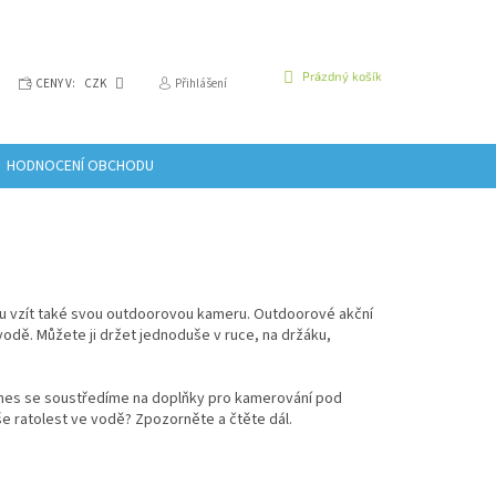
NÁKUPNÍ
Prázdný košík
CENY V:
CZK
Přihlášení
KOŠÍK
HODNOCENÍ OBCHODU
ou vzít také svou outdoorovou kameru. Outdoorové akční
odě. Můžete ji držet jednoduše v ruce, na držáku,
 Dnes se soustředíme na doplňky pro kamerování pod
še ratolest ve vodě? Zpozorněte a čtěte dál.