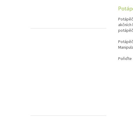
Potáp
Potápěč
akčních 
potápěči
Potápěčs
Manipula
Pořiďte 