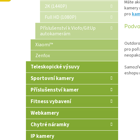
Máte akč
n
2K (1440P)
kamery m
e
pro
kam
Full HD (1080P)
l
Podvo
Příslušenství k Viofo/GitUp
autokamerám
Outdorov
Xiaomi™
pro poři
Zenfox
neopakov
Teleskopické výsuvy
Samozře
eshopu 
Sportovní kamery
Příslušenství kamer
Fitness vybavení
Webkamery
Chytré náramky
IP kamery