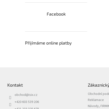
Facebook
Přijímáme online platby
Z
á
p
Kontakt
Zákaznický
a
t
Obchodní pod
obchod
@
isix.cz
í
Reklamace
+420 603 539 206
Návody, FIRMW
+421 233 325 678