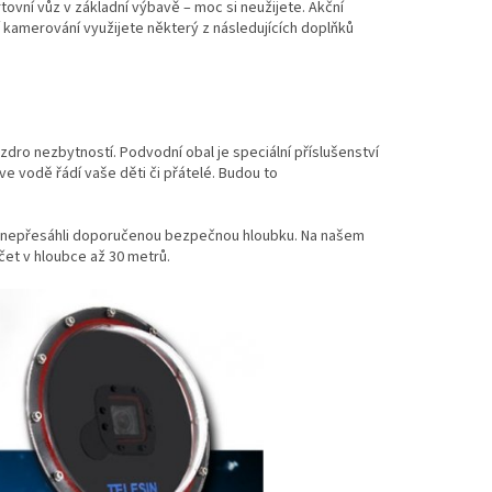
rtovní vůz v základní výbavě – moc si neužijete. Akční
 kamerování využijete některý z následujících doplňků
dro nezbytností. Podvodní obal je speciální příslušenství
ve vodě řádí vaše děti či přátelé. Budou to
e nepřesáhli doporučenou bezpečnou hloubku. Na našem
et v hloubce až 30 metrů.