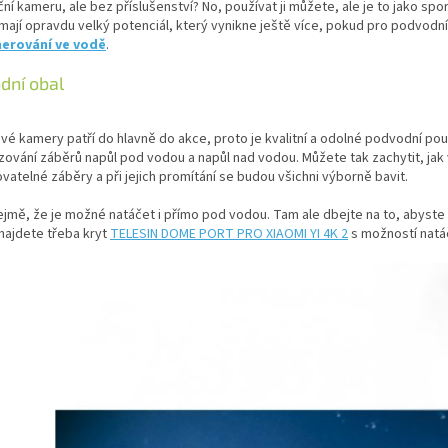
ní kameru, ale bez příslušenství? No, používat ji můžete, ale je to jako spo
ají opravdu velký potenciál, který vynikne ještě více, pokud pro podvodní
erování ve vodě
.
dní obal
é kamery patří do hlavně do akce, proto je kvalitní a odolné podvodní pouz
zování záběrů napůl pod vodou a napůl nad vodou. Můžete tak zachytit, jak 
atelné záběry a při jejich promítání se budou všichni výborně bavit.
jmě, že je možné natáčet i přímo pod vodou. Tam ale dbejte na to, abyst
najdete třeba kryt
TELESIN DOME PORT PRO XIAOMI YI 4K 2
s možností natáč