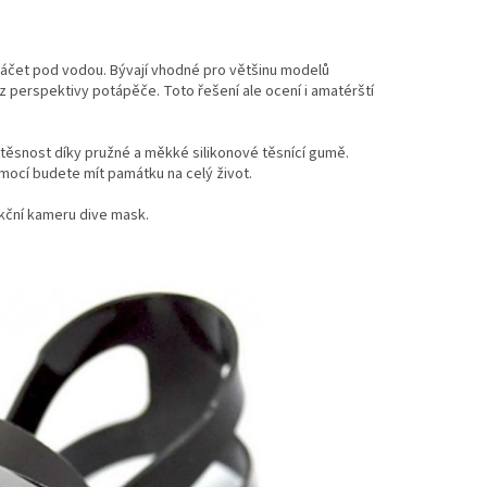
áčet pod vodou. Bývají vhodné pro většinu modelů
z perspektivy potápěče. Toto řešení ale ocení i amatérští
otěsnost díky pružné a měkké silikonové těsnící gumě.
pomocí budete mít památku na celý život.
akční kameru dive mask.