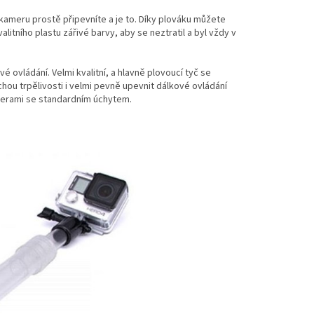
 kameru prostě připevníte a je to. Díky plováku můžete
itního plastu zářivé barvy, aby se neztratil a byl vždy v
é ovládání. Velmi kvalitní, a hlavně plovoucí tyč se
chou trpělivosti i velmi pevně upevnit dálkové ovládání
amerami se standardním úchytem.