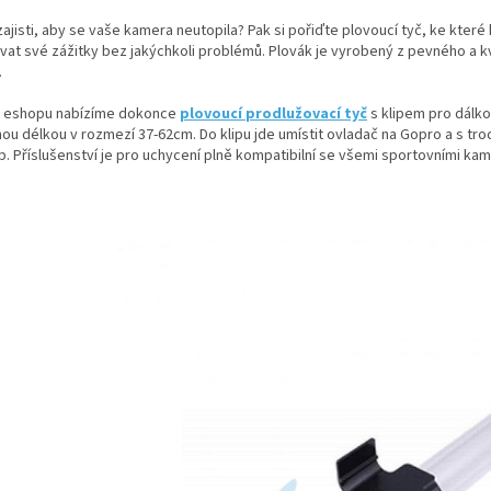
ajisti, aby se vaše kamera neutopila? Pak si pořiďte plovoucí tyč, ke které
at své zážitky bez jakýchkoli problémů. Plovák je vyrobený z pevného a kval
.
 eshopu nabízíme dokonce
plovoucí prodlužovací tyč
s klipem pro dálkov
nou délkou v rozmezí 37-62cm. Do klipu jde umístit ovladač na Gopro a s tro
p. Příslušenství je pro uchycení plně kompatibilní se všemi sportovními k