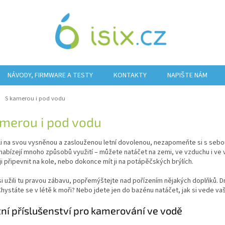
NÁVODY, FIRMWARE A TESTY
KONTAKTY
NAPIŠTE NÁM
ů
S kamerou i pod vodu
amerou i pod vodu
li na svou vysněnou a zaslouženou letní dovolenou, nezapomeňte si s seb
abízejí mnoho způsobů využití – můžete natáčet na zemi, ve vzduchu i ve v
i připevnit na kole, nebo dokonce mít ji na potápěčských brýlích.
si užili tu pravou zábavu, popřemýštejte nad pořízením nějakých doplňků.
hystáte se v létě k moři? Nebo jdete jen do bazénu natáčet, jak si vede va
tní příslušenství pro kamerování ve vodě