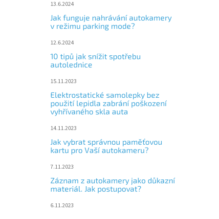
13.6.2024
Jak funguje nahrávání autokamery
v režimu parking mode?
12.6.2024
10 tipů jak snížit spotřebu
autolednice
15.11.2023
Elektrostatické samolepky bez
použití lepidla zabrání poškození
vyhřívaného skla auta
14.11.2023
Jak vybrat správnou paměťovou
kartu pro Vaší autokameru?
7.11.2023
Záznam z autokamery jako důkazní
materiál. Jak postupovat?
6.11.2023