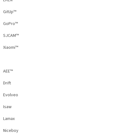
GitUp™
GoPro™
SJCAM™
Xiaomi™
AEE™
Drift
Evolveo
Isaw
Lamax
Niceboy