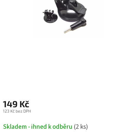
Autoledničky
Autokamery
Teleskopické
výsuvy
Sportovní
kamery
Příslušenství
kamer
Fitness
vybavení
149 Kč
123 Kč bez DPH
Webkamery
Měrná
Skladem - ihned k odběru
(2 ks)
cena:
Chytré
náramky