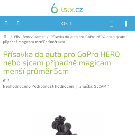
Přejít
na
obsah
NÁKUP
CZK
KOŠÍK
Domů
/
Příslušenství kamer
/
Přísavka do auta pro GoPro HERO nebo sjcam
Úvod
případně magicam menší průměr 5cm
Reklamace?
Přísavka do auta pro GoPro HERO
nebo sjcam případně magicam
Obchodní
podmínky
menší průměr 5cm
Návody,
612.
FIRMWARE
Průměrné
a
Neohodnoceno
Podrobnosti hodnocení
Značka:
SJCAM™
testy
hodnocení
produktu
Kontakty
je
0,0
Napište
z
nám
5
hvězdiček.
Hodnocení
obchodu