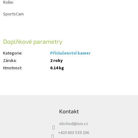
Rollei
SportsCam
Doplňkové parametry
Kategorie
:
Příslušenství kamer
Záruka
:
2 roky
Hmotnost
:
0.14 kg
Z
á
Kontakt
p
a
obchod
@
isix.cz
t
í
+420 603 539 206