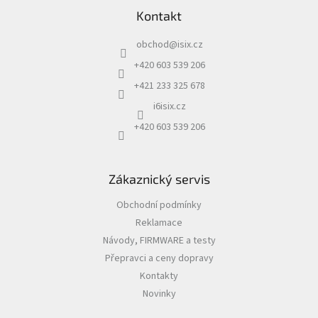
á
Kontakt
p
a
obchod
@
isix.cz
t
í
+420 603 539 206
+421 233 325 678
i6isix.cz
+420 603 539 206
Zákaznický servis
Obchodní podmínky
Reklamace
Návody, FIRMWARE a testy
Přepravci a ceny dopravy
Kontakty
Novinky