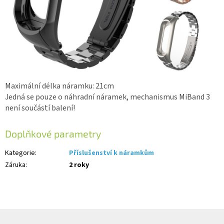
Maximální délka náramku: 21cm
Jedná se pouze o náhradní náramek, mechanismus MiBand 3
není součástí balení!
Doplňkové parametry
Kategorie
:
Příslušenství k náramkům
Záruka
:
2 roky
Z