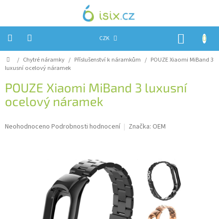
Přejít
na
obsah
NÁKUP
CZK
KOŠÍK
Domů
/
Chytré náramky
/
Příslušenství k náramkům
/
POUZE Xiaomi MiBand 3
Úvod
luxusní ocelový náramek
Reklamace?
POUZE Xiaomi MiBand 3 luxusní
ocelový náramek
Obchodní
podmínky
Průměrné
Návody,
Neohodnoceno
Podrobnosti hodnocení
Značka:
OEM
FIRMWARE
hodnocení
a
produktu
testy
je
0,0
Kontakty
z
5
Napište
hvězdiček.
nám
Hodnocení
obchodu