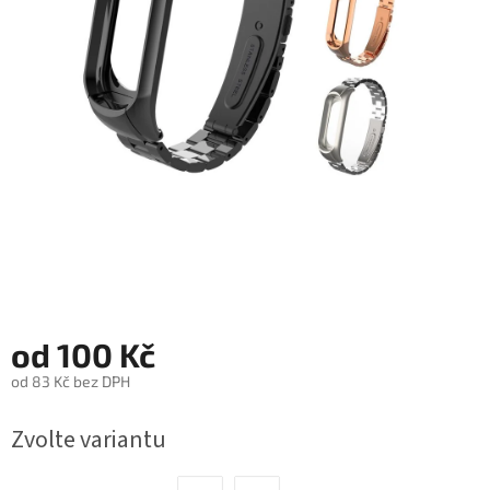
Autoledničky
Autokamery
Teleskopické
výsuvy
Sportovní
kamery
Příslušenství
kamer
od
100 Kč
Fitness
vybavení
od
83 Kč
bez DPH
Měrná
Webkamery
Zvolte variantu
cena:
Chytré
náramky