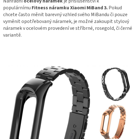
Náhradní
ocelový
náramek
je příslušenství k
populárnímu
Fitness náramku Xiaomi MiBand 3.
Pokud
chcete často měnit barevný vzhled svého MiBandu či pouze
vyměnit opotřebovaný náramek, je možné zakoupit stylový
náramek v ocelovém provedení ve stříbrné, rosegold, či černé
variantě.