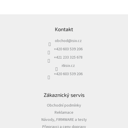
Z
á
Kontakt
p
a
obchod
@
isix.cz
t
í
+420 603 539 206
+421 233 325 678
i6isix.cz
+420 603 539 206
Zákaznický servis
Obchodní podmínky
Reklamace
Návody, FIRMWARE a testy
Přepravci a ceny dopravy