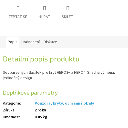
IP
ZEPTAT SE
HLÍDAT
SDÍLET
kamery
Popis
Hodnocení
Diskuze
Detailní popis produktu
Set barevných tlačítek pro kryt HERO3+ a HERO4. Snadná výměna,
jedinečný design
Doplňkové parametry
Kategorie
:
Pouzdra, kryty, ochranné obaly
Záruka
:
2 roky
Hmotnost
:
0.05 kg