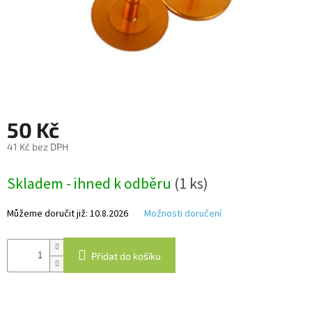
Autoledničky
Autokamery
Teleskopické
výsuvy
50 Kč
Sportovní
kamery
41 Kč bez DPH
Měrná
Příslušenství
Skladem - ihned k odběru
(1 ks)
cena:
kamer
Můžeme doručit již:
10.8.2026
Možnosti doručení
Fitness
vybavení
Přidat do košíku
Webkamery
Chytré
náramky