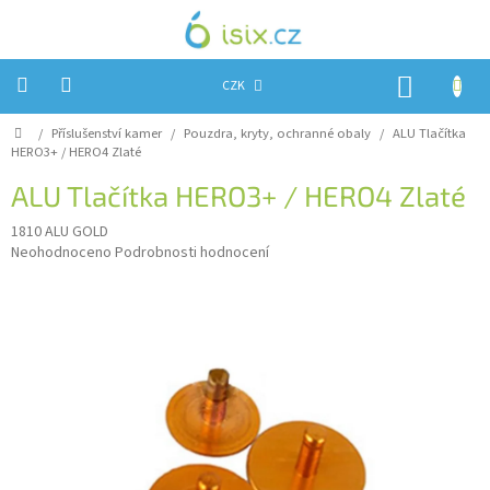
Přejít
na
obsah
NÁKUP
CZK
KOŠÍK
Domů
/
Příslušenství kamer
/
Pouzdra, kryty, ochranné obaly
/
ALU Tlačítka
Úvod
HERO3+ / HERO4 Zlaté
Reklamace?
ALU Tlačítka HERO3+ / HERO4 Zlaté
Obchodní
1810 ALU GOLD
podmínky
Průměrné
Neohodnoceno
Podrobnosti hodnocení
hodnocení
Návody,
produktu
FIRMWARE
a
je
testy
0,0
z
Kontakty
5
hvězdiček.
Napište
nám
Hodnocení
obchodu