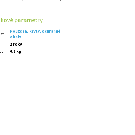
ňkové parametry
Pouzdra, kryty, ochranné
ie
:
obaly
2 roky
st
:
0.2 kg