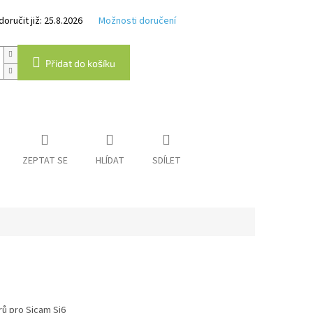
k.
ručit již:
25.8.2026
Možnosti doručení
Přidat do košíku
ZEPTAT SE
HLÍDAT
SDÍLET
ů pro Sjcam Sj6