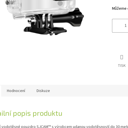
hvězdiče
Můžeme do
TISK
Hodnocení
Diskuze
ilní popis produktu
í vodotěsné pouzdro SJCAM™ s výrobcem udanou vodotěsností do 30 metr