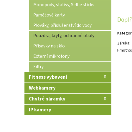
Monopody, stativy, Selfie sticks
Paměťové karty
Dopl
Plováky, přislušenství do vody
Kategor
Pouzdra, kryty, ochranné obaly
Záruka
:
Přísavky na sklo
Hmotno
Externí mikrofony
Filtry
Fitness vybavení
Webkamery
Chytré náramky
IP kamery