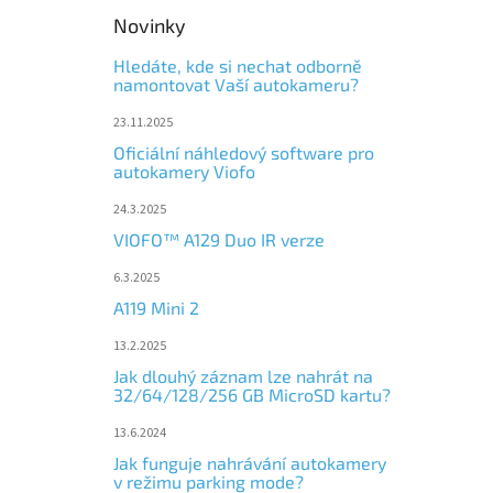
Novinky
Hledáte, kde si nechat odborně
namontovat Vaší autokameru?
23.11.2025
Oficiální náhledový software pro
autokamery Viofo
24.3.2025
VIOFO™ A129 Duo IR verze
6.3.2025
A119 Mini 2
13.2.2025
Jak dlouhý záznam lze nahrát na
32/64/128/256 GB MicroSD kartu?
13.6.2024
Jak funguje nahrávání autokamery
v režimu parking mode?