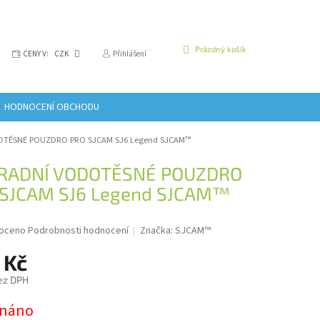
NÁKUPNÍ
Prázdný košík
CENY V:
CZK
Přihlášení
KOŠÍK
HODNOCENÍ OBCHODU
TĚSNÉ POUZDRO PRO SJCAM SJ6 Legend SJCAM™
RADNÍ VODOTĚSNÉ POUZDRO
SJCAM SJ6 Legend SJCAM™
é
oceno
Podrobnosti hodnocení
Značka:
SJCAM™
í
 Kč
ez DPH
dnáno