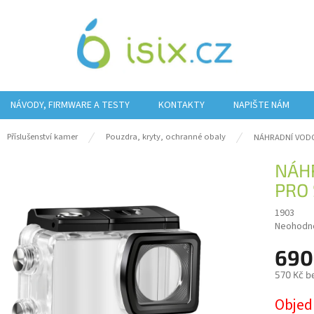
NÁVODY, FIRMWARE A TESTY
KONTAKTY
NAPIŠTE NÁM
ů
Příslušenství kamer
Pouzdra, kryty, ochranné obaly
NÁHRADNÍ VODO
NÁH
PRO 
1903
Průměrn
Neohodn
hodnocen
690
produktu
je
570 Kč b
0,0
z
Měrná
Obje
5
cena: