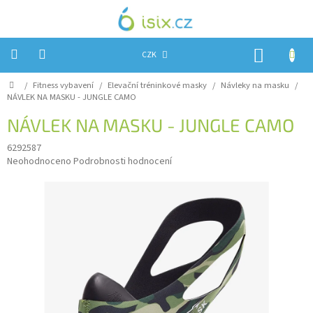
Přejít
na
obsah
NÁKUP
CZK
KOŠÍK
Domů
/
Fitness vybavení
/
Elevační tréninkové masky
/
Návleky na masku
/
Úvod
NÁVLEK NA MASKU - JUNGLE CAMO
Reklamace?
NÁVLEK NA MASKU - JUNGLE CAMO
Obchodní
6292587
podmínky
Průměrné
Neohodnoceno
Podrobnosti hodnocení
hodnocení
Návody,
produktu
FIRMWARE
a
je
testy
0,0
z
Kontakty
5
hvězdiček.
Napište
nám
Hodnocení
obchodu