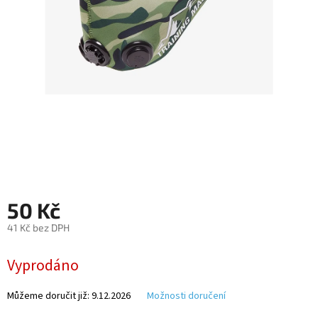
Autoledničky
Autokamery
Teleskopické
výsuvy
Sportovní
kamery
Příslušenství
kamer
50 Kč
41 Kč bez DPH
Fitness
vybavení
Měrná
Vyprodáno
cena:
Webkamery
Můžeme doručit již:
9.12.2026
Možnosti doručení
Chytré
náramky