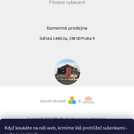
Fitness vybavení
Kamenná prodejna
Dářská 1440/2a, 198 00 Praha 9
Vytvořil Shoptet
&
Copyright 2026
isix.cz
. Všechna práva vyhrazena.
Když koukáte na náš web, krmíme Váš prohlížeč sušenkami.
-