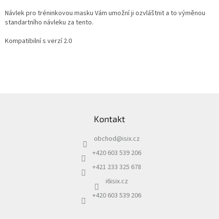
Návlek pro tréninkovou masku Vám umožní ji ozvláštnit a to výměnou
standartního návleku za tento.
Kompatibilní s verzí 2.0
Z
á
Kontakt
p
a
obchod
@
isix.cz
t
í
+420 603 539 206
+421 233 325 678
i6isix.cz
+420 603 539 206