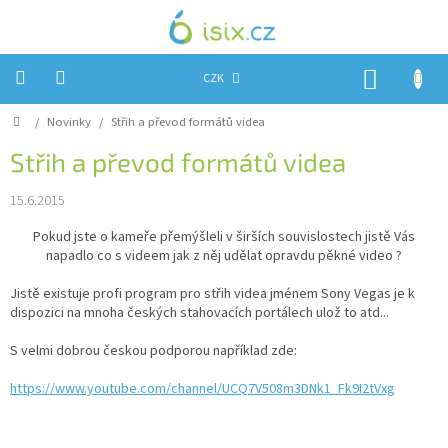
Přejít
na
obsah
NÁKUP
CZK
KOŠÍK
Domů
/
Novinky
/
Střih a převod formátů videa
Úvod
Střih a převod formátů videa
Reklamace?
15.6.2015
Obchodní
podmínky
Pokud jste o kameře přemýšleli v širších souvislostech jistě Vás
napadlo co s videem jak z něj udělat opravdu pěkné video ?
Návody,
FIRMWARE
a
Jistě existuje profi program pro střih videa jménem Sony Vegas je k
testy
dispozici na mnoha českých stahovacích portálech ulož to atd...
Kontakty
S velmi dobrou českou podporou například zde:
Napište
https://www.youtube.com/channel/UCQ7V508m3DNk1_Fk9I2tVxg
nám
Hodnocení
obchodu