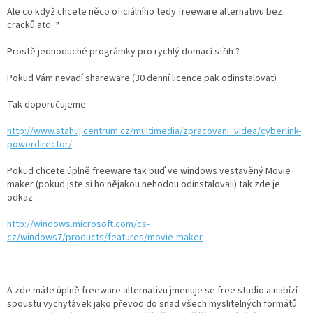
Ale co když chcete něco oficiálního tedy freeware alternativu bez
cracků atd. ?
Autoledničky
Prostě jednoduché prográmky pro rychlý domací střih ?
Autokamery
Pokud Vám nevadí shareware (30 denní licence pak odinstalovat)
Teleskopické
výsuvy
Tak doporučujeme:
http://www.stahuj.centrum.cz/multimedia/zpracovani_videa/cyberlink-
Sportovní
kamery
powerdirector/
Pokud chcete úplně freeware tak buď ve windows vestavěný Movie
Příslušenství
maker (pokud jste si ho nějakou nehodou odinstalovali) tak zde je
kamer
odkaz :
http://windows.microsoft.com/cs-
Fitness
vybavení
cz/windows7/products/features/movie-maker
Webkamery
A zde máte úplně freeware alternativu jmenuje se free studio a nabízí
Chytré
spoustu vychytávek jako převod do snad všech myslitelných formátů
náramky