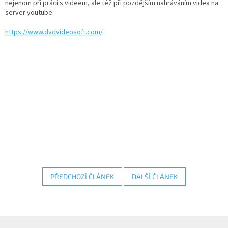
nejenom při práci s videem, ale též při pozdějším nahráváním videa na
server youtube:
IP
https://www.dvdvideosoft.com/
kamery
PŘEDCHOZÍ ČLÁNEK
DALŠÍ ČLÁNEK
Z