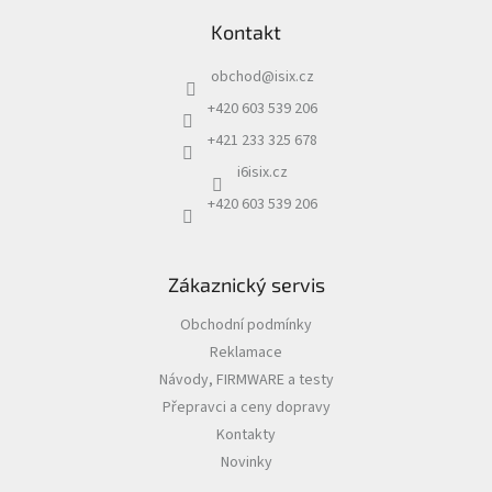
á
Kontakt
p
a
obchod
@
isix.cz
t
í
+420 603 539 206
+421 233 325 678
i6isix.cz
+420 603 539 206
Zákaznický servis
Obchodní podmínky
Reklamace
Návody, FIRMWARE a testy
Přepravci a ceny dopravy
Kontakty
Novinky