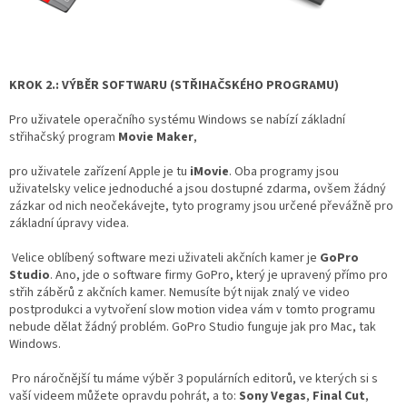
IP
kamery
KROK 2.: VÝBĚR SOFTWARU (STŘIHAČSKÉHO PROGRAMU)
Pro uživatele operačního systému Windows se nabízí základní
střihačský program
Movie Maker
,
pro uživatele zařízení Apple je tu
iMovie
. Oba programy jsou
uživatelsky velice jednoduché a jsou dostupné zdarma, ovšem žádný
zázkar od nich neočekávejte, tyto programy jsou určené převážně pro
základní úpravy videa.
Velice oblíbený software mezi uživateli akčních kamer je
GoPro
Studio
. Ano, jde o software firmy GoPro, který je upravený přímo pro
střih záběrů z akčních kamer. Nemusíte být nijak znalý ve video
postprodukci a vytvoření slow motion videa vám v tomto programu
nebude dělat žádný problém. GoPro Studio funguje jak pro Mac, tak
Windows.
Pro náročnější tu máme výběr 3 populárních editorů, ve kterých si s
vaší videem můžete opravdu pohrát, a to:
Sony Vegas
,
Final Cut
,