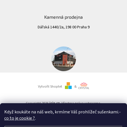
Kamenná prodejna
Dářská 1440/2a, 198 00 Praha 9
Vytvořil Shoptet
&
Copyright 2026
isix.cz
. Všechna práva vyhrazena.
Když koukáte na náš web, krmíme Váš prohlížeč sušenkami.
-
co to je cookie ?
.
Důležité upozornění:
Nezapomeňte určitě ve vašem bankovnictví vybrat jako typ platby