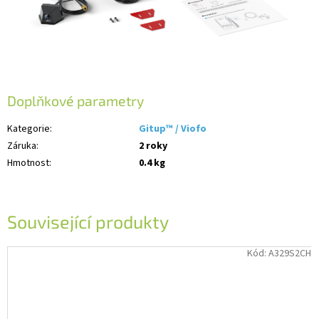
Doplňkové parametry
Kategorie
:
Gitup™ / Viofo
Záruka
:
2 roky
Hmotnost
:
0.4 kg
Související produkty
Kód:
A329S2CH