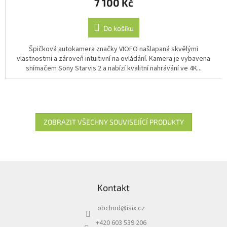
7 100 Kč
je
4,0
z
Do košíku
5
hvězdiček.
Špičková autokamera značky VIOFO našlapaná skvělými
vlastnostmi a zároveň intuitivní na ovládání. Kamera je vybavena
snímačem Sony Starvis 2 a nabízí kvalitní nahrávání ve 4K...
ZOBRAZIT VŠECHNY SOUVISEJÍCÍ PRODUKTY
Z
á
Kontakt
p
a
obchod
@
isix.cz
t
í
+420 603 539 206