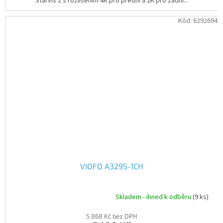
Starvis 2 s rozlišením 4K pro přední a 2K pro zadní...
Kód:
6292694
VIOFO A329S-1CH
Skladem - ihned k odběru
(9 ks)
Průměrné
hodnocení
5 868 Kč bez DPH
produktu