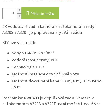
IP
Přidat do košíku
kamery
2K vodotěsná zadní kamera k autokamerám řady
A329S a A329T je připravena krýt Vám záda.
Klíčové vlastnosti:
Sony STARVIS 2 snímač
Vodotěsnost normy IP67
Technologie HDR
Možnost instalace dovnitř i vně vozu
Možnost dokoupení kabelu 3 m, 8 m, 10 m nebo
15 m
Poznámka: RWC400 je doplňková zadní kamera k
autokamerám A329S a A329T, není možné ji používat