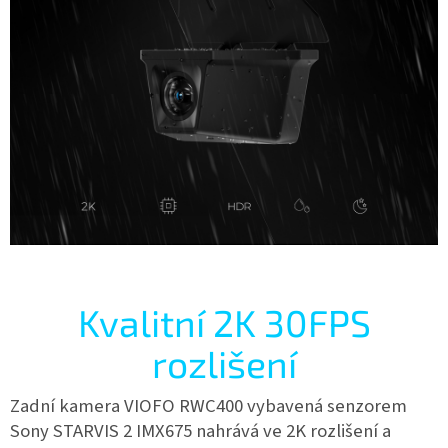
Kvalitní 2K 30FPS
rozlišení
Zadní kamera VIOFO RWC400 vybavená senzorem
Sony STARVIS 2 IMX675 nahrává ve 2K rozlišení a