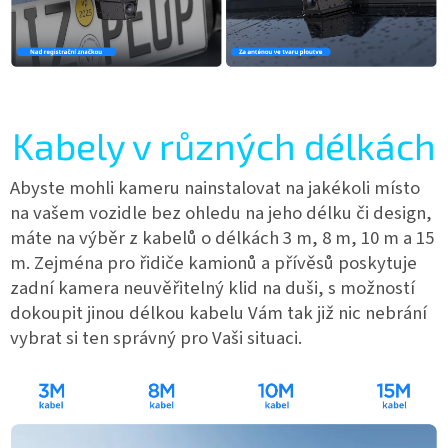
Kabely v různých délkách
Abyste mohli kameru nainstalovat na jakékoli místo
na vašem vozidle bez ohledu na jeho délku či design,
máte na výběr z kabelů o délkách 3 m, 8 m, 10 m a 15
m. Zejména pro řidiče kamionů a přívěsů poskytuje
zadní kamera neuvěřitelný klid na duši, s možností
dokoupit jinou délkou kabelu Vám tak již nic nebrání
vybrat si ten správný pro Vaši situaci.