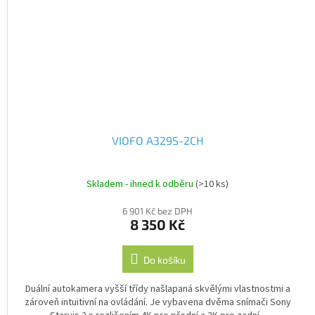
VIOFO A329S-2CH
Skladem - ihned k odběru
(>10 ks)
6 901 Kč bez DPH
8 350 Kč
Do košíku
Duální autokamera vyšší třídy našlapaná skvělými vlastnostmi a
zároveň intuitivní na ovládání. Je vybavena dvěma snímači Sony