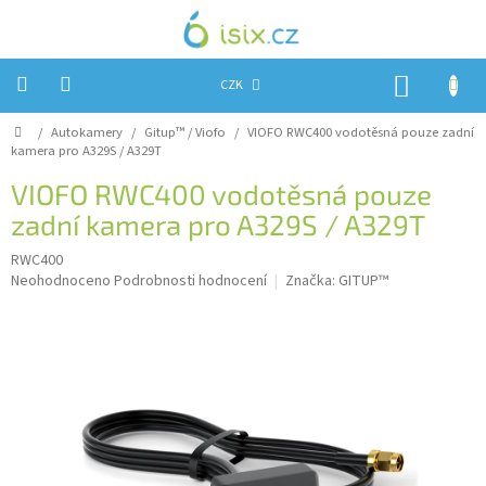
Přejít
na
obsah
NÁKUP
CZK
KOŠÍK
Domů
/
Autokamery
/
Gitup™ / Viofo
/
VIOFO RWC400 vodotěsná pouze zadní
Úvod
kamera pro A329S / A329T
Reklamace?
VIOFO RWC400 vodotěsná pouze
zadní kamera pro A329S / A329T
Obchodní
podmínky
RWC400
Průměrné
Návody,
Neohodnoceno
Podrobnosti hodnocení
Značka:
GITUP™
FIRMWARE
hodnocení
a
produktu
testy
je
0,0
Kontakty
z
5
Napište
hvězdiček.
nám
Hodnocení
obchodu