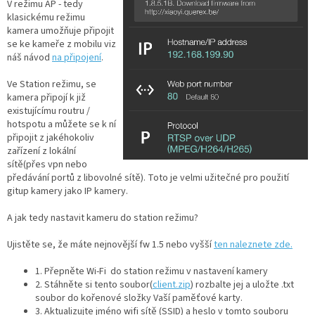
V režimu AP - tedy
klasickému režimu
Autoledničky
kamera umožňuje připojit
se ke kameře z mobilu viz
Autokamery
náš návod
na připojení
.
Ve Station režimu, se
Teleskopické
kamera připojí k již
výsuvy
existujícímu routru /
hotspotu a můžete se k ní
Sportovní
připojit z jakéhokoliv
kamery
zařízení z lokální
sítě(přes vpn nebo
předávání portů z libovolné sítě). Toto je velmi užitečné pro použití
Příslušenství
kamer
gitup kamery jako IP kamery.
A jak tedy nastavit kameru do station režimu?
Fitness
vybavení
Ujistěte se, že máte nejnovější fw 1.5 nebo vyšší
ten naleznete zde.
1. Přepněte Wi-Fi do station režimu v nastavení kamery
Webkamery
2. Stáhněte si tento soubor(
client.zip
) rozbalte jej a uložte .txt
soubor do kořenové složky Vaší paměťové karty.
Chytré
3. Aktualizujte jméno wifi sítě (SSID) a heslo v tomto souboru
náramky