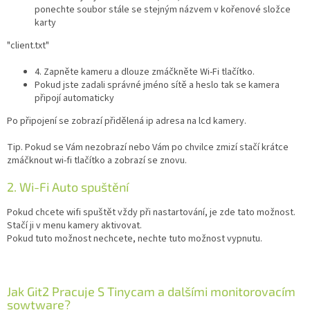
ponechte soubor stále se stejným názvem v kořenové složce
karty
IP
"client.txt"
kamery
4. Zapněte kameru a dlouze zmáčkněte Wi-Fi tlačítko.
Pokud jste zadali správné jméno sítě a heslo tak se kamera
připojí automaticky
Po připojení se zobrazí přidělená ip adresa na lcd kamery.
Tip. Pokud se Vám nezobrazí nebo Vám po chvilce zmizí stačí krátce
zmáčknout wi-fi tlačítko a zobrazí se znovu.
2. Wi-Fi Auto spuštění
Pokud chcete wifi spuštět vždy při nastartování, je zde tato možnost.
Stačí ji v menu kamery aktivovat.
Pokud tuto možnost nechcete, nechte tuto možnost vypnutu.
Jak Git2 Pracuje S Tinycam a dalšími monitorovacím
sowtware?