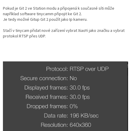
Pokud je Git 2 ve Station modu a připojená k současné síti může
například software tinycamm připojit ke Git 2.
Je tedy možné Gitup Git 2 použít jako Ip kameru.
Stačí v tinycam přidat nové zařízení vybrat XiaoYi jako značku a vybrat
protokol RTSP přes UDP.