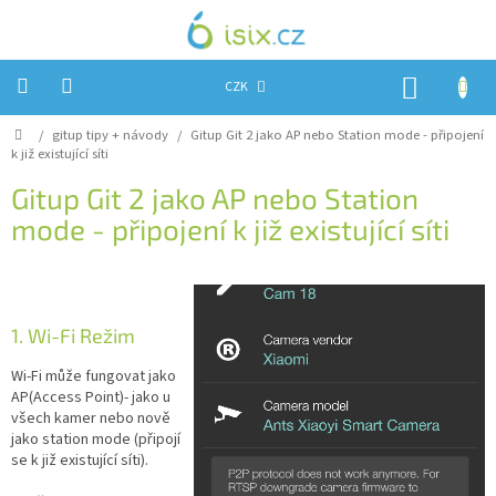
Přejít
na
obsah
NÁKUP
CZK
KOŠÍK
Domů
/
gitup tipy + návody
/
Gitup Git 2 jako AP nebo Station mode - připojení
Úvod
k již existující síti
Reklamace?
Gitup Git 2 jako AP nebo Station
mode - připojení k již existující síti
Obchodní
podmínky
Návody,
FIRMWARE
a
testy
1. Wi-Fi Režim
Wi-Fi může fungovat jako
Kontakty
AP(Access Point)- jako u
všech kamer nebo nově
Napište
nám
jako station mode (připojí
se k již existující síti).
Hodnocení
obchodu