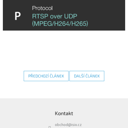
PŘEDCHOZÍ ČLÁNEK
DALŠÍ ČLÁNEK
Z
á
Kontakt
p
a
obchod
@
isix.cz
t