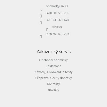
a
obchod
@
isix.cz
t
í
+420 603 539 206
+421 233 325 678
i6isix.cz
+420 603 539 206
Zákaznický servis
Obchodní podmínky
Reklamace
Návody, FIRMWARE a testy
Přepravci a ceny dopravy
Kontakty
Novinky