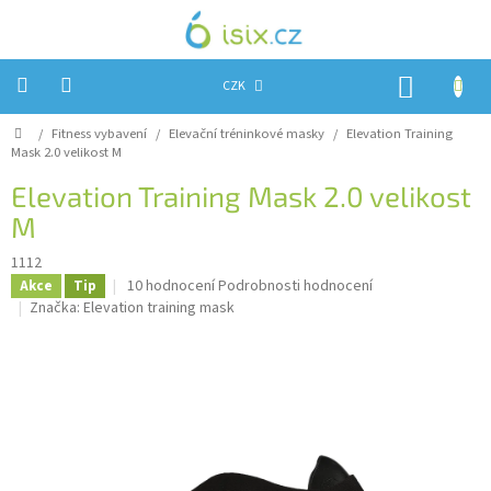
Přejít
na
obsah
NÁKUP
CZK
KOŠÍK
Domů
/
Fitness vybavení
/
Elevační tréninkové masky
/
Elevation Training
Úvod
Mask 2.0 velikost M
Reklamace?
Elevation Training Mask 2.0 velikost
M
Obchodní
podmínky
1112
Návody,
Průměrné
10 hodnocení
Podrobnosti hodnocení
Akce
Tip
FIRMWARE
hodnocení
Značka:
Elevation training mask
a
produktu
testy
je
3,9
Kontakty
z
5
Napište
hvězdiček.
nám
Hodnocení
obchodu