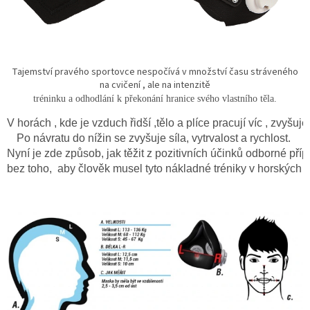
Tajemství pravého sportovce nespočívá v množství času stráveného
na cvičení , ale na intenzitě
tréninku a odhodlání k překonání hranice svého vlastního těla.
V horách , kde je vzduch řidší ,tělo a plíce pracují víc , zvyšuj
Po návratu do nížin se zvyšuje síla, vytrvalost a rychlost. 
Nyní je zde způsob, jak těžit z 
pozitivních účinků odborné pří
bez toho,  
aby člověk musel tyto nákladné tréniky v horských f