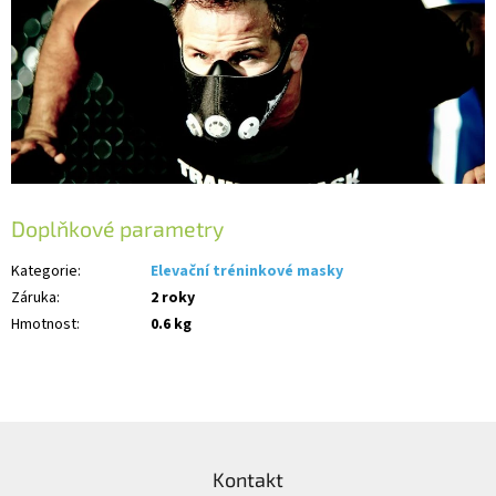
Doplňkové parametry
Kategorie
:
Elevační tréninkové masky
Záruka
:
2 roky
Hmotnost
:
0.6 kg
Z
á
Kontakt
p