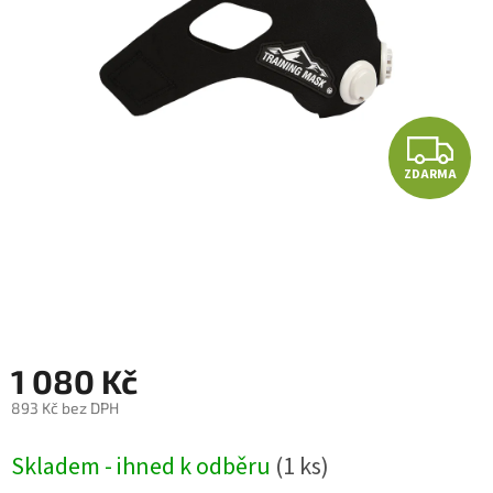
Autoledničky
Autokamery
Z
Teleskopické
výsuvy
ZDARMA
Sportovní
kamery
Příslušenství
kamer
Fitness
1 080 Kč
vybavení
893 Kč bez DPH
Webkamery
Měrná
Skladem - ihned k odběru
(1 ks)
cena:
Chytré
náramky