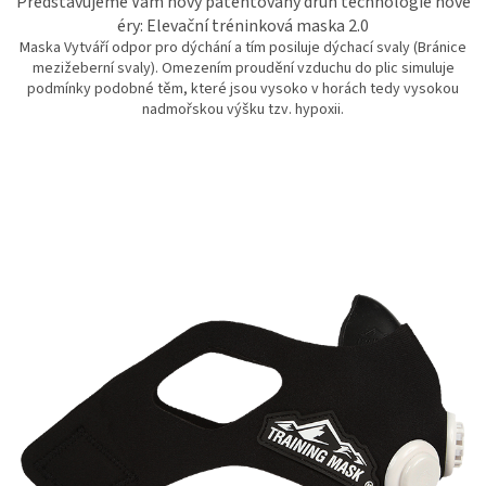
Představujeme Vám nový patentovaný druh technologie nové
éry: Elevační tréninková maska 2.0
Maska Vytváří odpor pro dýchání a tím posiluje dýchací svaly (Bránice
mezižeberní svaly). Omezením proudění vzduchu do plic simuluje
podmínky podobné těm, které jsou vysoko v horách tedy vysokou
nadmořskou výšku tzv. hypoxii.