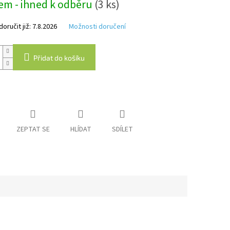
em - ihned k odběru
(3 ks)
hvězdiček.
ručit již:
7.8.2026
Možnosti doručení
Přidat do košíku
ZEPTAT SE
HLÍDAT
SDÍLET