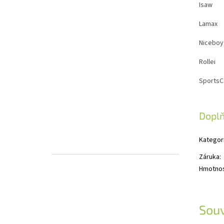
Isaw
Lamax
Niceboy
Rollei
Sports
Dopl
Kategor
Záruka
:
Hmotno
Souv