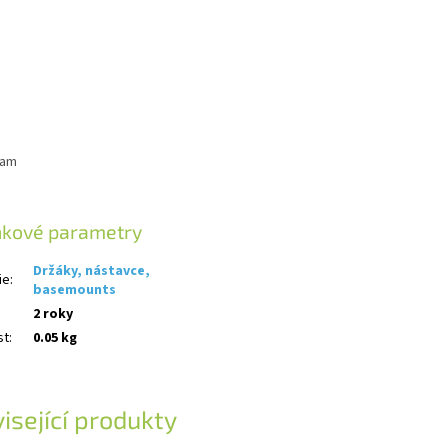
Cam
ňkové parametry
Držáky, nástavce,
ie
:
basemounts
2 roky
st
:
0.05 kg
isející produkty