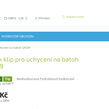
NÁKUPNÍ
Prázdný košík
CENY V:
CZK
Přihlášení
KOŠÍK
HODNOCENÍ OBCHODU
chycení na batoh GP139
k klip pro uchycení na batoh
9
Průměrné
Neohodnoceno
Podrobnosti hodnocení
a
Tip
hodnocení
a:
GITUP™
produktu
je
 Kč
0,0
ez DPH
z
5