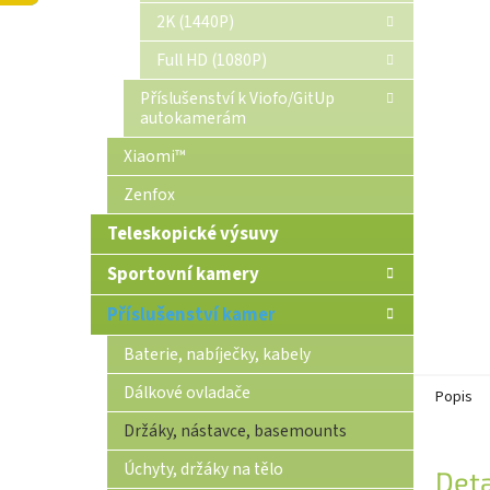
n
2K (1440P)
e
Full HD (1080P)
l
Příslušenství k Viofo/GitUp
autokamerám
Xiaomi™
Zenfox
Teleskopické výsuvy
Sportovní kamery
Příslušenství kamer
Baterie, nabíječky, kabely
Dálkové ovladače
Popis
Držáky, nástavce, basemounts
Úchyty, držáky na tělo
Deta