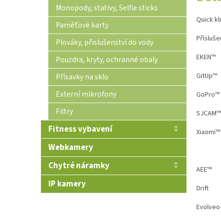
Monopody, stativy, Selfie sticks
Quick kl
Paměťové karty
Přísluše
Plováky, přislušenství do vody
EKEN™
Pouzdra, kryty, ochranné obaly
GitUp™
Přísavky na sklo
Externí mikrofony
GoPro™
Filtry
SJCAM™
Fitness vybavení
Xiaomi™
Webkamery
Chytré náramky
AEE™
IP kamery
Drift
Evolveo