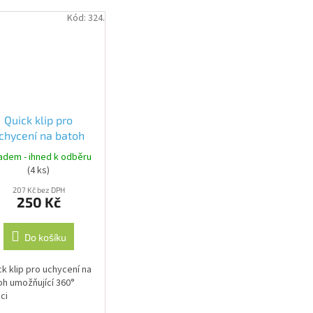
Kód:
324.
Quick klip pro
chycení na batoh
umožňující 360°
adem - ihned k odběru
rotaci
(4 ks)
207 Kč bez DPH
250 Kč
Do košíku
k klip pro uchycení na
oh umožňující 360°
ci