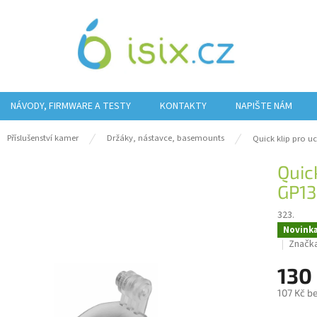
NÁVODY, FIRMWARE A TESTY
KONTAKTY
NAPIŠTE NÁM
ů
Příslušenství kamer
Držáky, nástavce, basemounts
Quick klip pro u
Quic
GP13
323.
Novink
Značk
130
107 Kč b
Měrná