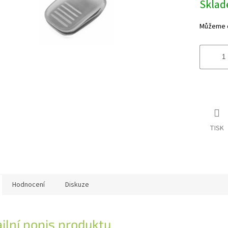
Sklad
cena:
Můžeme do
TISK
Hodnocení
Diskuze
ilní popis produktu