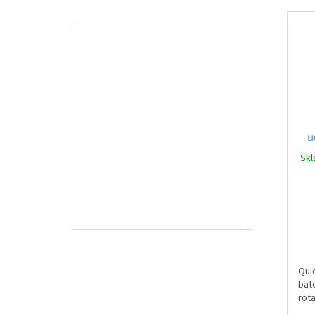
u
Skl
Quic
bat
rota