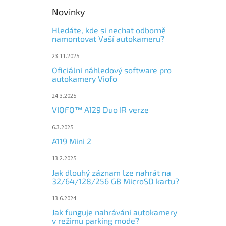
Novinky
Hledáte, kde si nechat odborně
namontovat Vaší autokameru?
23.11.2025
Oficiální náhledový software pro
autokamery Viofo
24.3.2025
VIOFO™ A129 Duo IR verze
6.3.2025
A119 Mini 2
13.2.2025
Jak dlouhý záznam lze nahrát na
32/64/128/256 GB MicroSD kartu?
13.6.2024
Jak funguje nahrávání autokamery
v režimu parking mode?