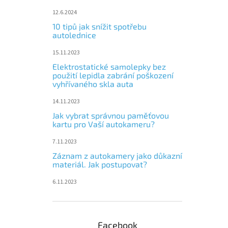
12.6.2024
10 tipů jak snížit spotřebu
autolednice
15.11.2023
Elektrostatické samolepky bez
použití lepidla zabrání poškození
vyhřívaného skla auta
14.11.2023
Jak vybrat správnou paměťovou
kartu pro Vaší autokameru?
7.11.2023
Záznam z autokamery jako důkazní
materiál. Jak postupovat?
6.11.2023
Facebook