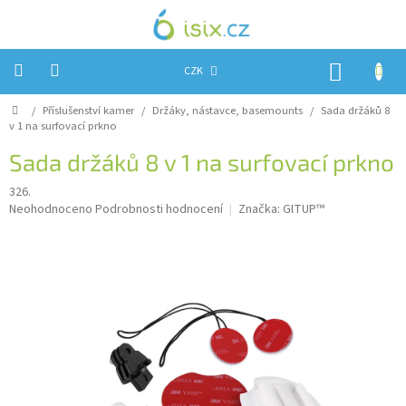
Přejít
na
obsah
NÁKUP
CZK
KOŠÍK
Domů
/
Příslušenství kamer
/
Držáky, nástavce, basemounts
/
Sada držáků 8
Úvod
v 1 na surfovací prkno
Reklamace?
Sada držáků 8 v 1 na surfovací prkno
Obchodní
326.
podmínky
Průměrné
Neohodnoceno
Podrobnosti hodnocení
Značka:
GITUP™
hodnocení
Návody,
produktu
FIRMWARE
a
je
testy
0,0
z
Kontakty
5
hvězdiček.
Napište
nám
Hodnocení
obchodu