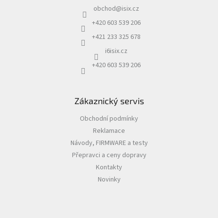
a
obchod
@
isix.cz
t
í
+420 603 539 206
+421 233 325 678
i6isix.cz
+420 603 539 206
Zákaznický servis
Obchodní podmínky
Reklamace
Návody, FIRMWARE a testy
Přepravci a ceny dopravy
Kontakty
Novinky