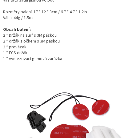
Vás tato sada jasnou volbou.
Rozměry balení: 17 * 12 * 3cm / 6.7 * 4.7 * 1.2in
Váha: 44g / 1.5oz
Obsah balení:
2 * Držák na surf s 3M páskou
2 * držák s očkem s 3M páskou
2 * provázek
1 * FCS držák
1 * vymezovací gumová zarážka