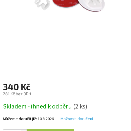
Autoledničky
Autokamery
Teleskopické
výsuvy
Sportovní
kamery
Příslušenství
kamer
340 Kč
281 Kč bez DPH
Fitness
vybavení
Měrná
Skladem - ihned k odběru
(2 ks)
cena:
Webkamery
Můžeme doručit již:
10.8.2026
Možnosti doručení
Chytré
náramky