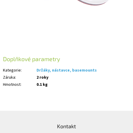
Doplňkové parametry
Kategorie
:
Držáky, nástavce, basemounts
Záruka
:
2 roky
Hmotnost
:
0.1 kg
Z
á
Kontakt
p