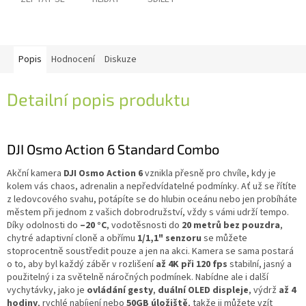
Popis
Hodnocení
Diskuze
Detailní popis produktu
DJI Osmo Action 6 Standard Combo
Akční kamera
DJI Osmo Action 6
vznikla přesně pro chvíle, kdy je
kolem vás chaos, adrenalin a nepředvídatelné podmínky. Ať už se řítíte
z ledovcového svahu, potápíte se do hlubin oceánu nebo jen probíháte
městem při jednom z vašich dobrodružství, vždy s vámi udrží tempo.
Díky odolnosti do
–20 °C
, vodotěsnosti do
20 metrů bez pouzdra
,
chytré adaptivní cloně a obřímu
1/1,1" senzoru
se můžete
stoprocentně soustředit pouze a jen na akci. Kamera se sama postará
o to, aby byl každý záběr v rozlišení
až 4K při 120 fps
stabilní, jasný a
použitelný i za světelně náročných podmínek. Nabídne ale i další
vychytávky, jako je
ovládání gesty
,
duální OLED displeje
, výdrž
až 4
hodiny
, rychlé nabíjení nebo
50GB úložiště
, takže ji můžete vzít