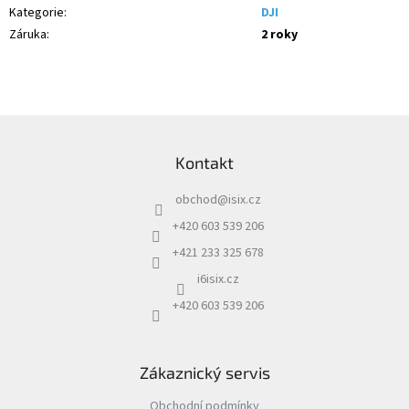
Kategorie
:
DJI
Záruka
:
2 roky
Z
á
Kontakt
p
a
obchod
@
isix.cz
t
í
+420 603 539 206
+421 233 325 678
i6isix.cz
+420 603 539 206
Zákaznický servis
Obchodní podmínky