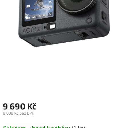
Autoledničky
Autokamery
Teleskopické
výsuvy
Sportovní
kamery
Příslušenství
kamer
Fitness
vybavení
9 690 Kč
Webkamery
8 008 Kč bez DPH
Měrná
Chytré
cena:
náramky