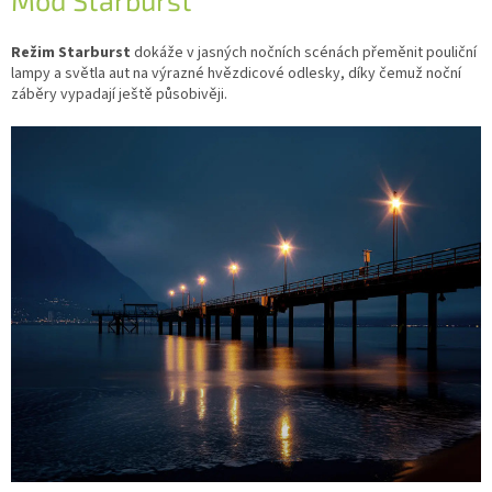
Mód Starburst
Režim Starburst
dokáže v jasných nočních scénách přeměnit pouliční
lampy a světla aut na výrazné hvězdicové odlesky, díky čemuž noční
záběry vypadají ještě působivěji.