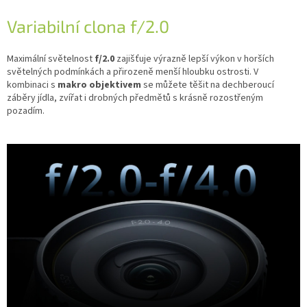
Variabilní clona f/2.0
Maximální světelnost
f/2.0
zajišťuje výrazně lepší výkon v horších
světelných podmínkách a přirozeně menší hloubku ostrosti. V
kombinaci s
makro objektivem
se můžete těšit na dechberoucí
záběry jídla, zvířat i drobných předmětů s krásně rozostřeným
pozadím.