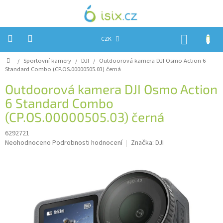
Přejít
na
obsah
NÁKUP
CZK
KOŠÍK
Domů
/
Sportovní kamery
/
DJI
/
Outdoorová kamera DJI Osmo Action 6
Úvod
Standard Combo (CP.OS.00000505.03) černá
P
Reklamace?
Outdoorová kamera DJI Osmo Action
o
s
6 Standard Combo
Obchodní
podmínky
t
(CP.OS.00000505.03) černá
r
Návody,
a
6292721
FIRMWARE
Průměrné
a
Neohodnoceno
Podrobnosti hodnocení
Značka:
DJI
n
testy
hodnocení
n
produktu
í
Kontakty
je
p
0,0
a
Napište
z
nám
n
5
hvězdiček.
e
Hodnocení
l
obchodu