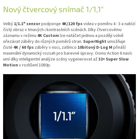
Nový čtvercový snímač 1/1,1"
Velký
1/1.1" senzor
podporuje
4K/120 fps
videa v poměru 4 : 3 a nabízí
čistý obraz v tmavých i kontrastních scénách. Díky čtvercovému
záznamu v režimu
4K Custom
lze natáčet jednou a později volně
ořezávat záběry do různých poměrů stran.
SuperNight
umožňuje
čisté
4K / 60 fps
záběry v noci, zatímco
10bitový D-Log M
přináší
maximální dynamický rozsah pro barevné úpravy. Osmo Action 6 navíc
umí díky inteligentní analýze scény vygenerovat až
32× Super Slow
Motion
v rozlišení 1080p.