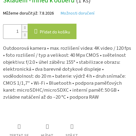
Skladem - ihned k odběru
(1 ks)
Můžeme doručit již:
7.8.2026
Možnosti doručení
IP
kamery
Přidat do košíku
Outdoorová kamera • max. rozlišení videa: 4K video / 120 fps
• foto rozlišení / typ a velikost: 40 Mpx CMOS • světelnost
objektivu: f/2.0 • úhel záběru: 155° • stabilizace obrazu:
elektronická • dva barevné dotykové displeje •
voděodolnost: do 20 m • baterie: výdrž 4 h • druh snímače:
CMOS 1/1,7" • Wi-Fi • Bluetooth • podpora paměťových
karet: microSDHC/microSDXC • interní paměť: 50 GB •
zvládne natáčení až do –20 °C • podpora RAW
ZEPTAT SE
HLÍDAT
SDÍLET