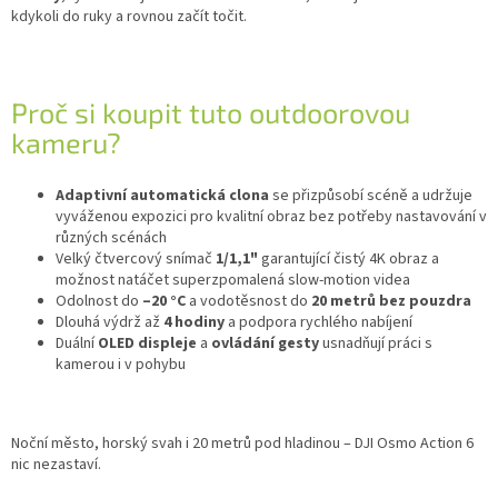
kdykoli do ruky a rovnou začít točit.
Proč si koupit tuto outdoorovou
kameru?
Adaptivní automatická clona
se přizpůsobí scéně a udržuje
vyváženou expozici pro kvalitní obraz bez potřeby nastavování v
různých scénách
Velký čtvercový snímač
1/1,1"
garantující čistý 4K obraz a
možnost natáčet superzpomalená slow-motion videa
Odolnost do
–20 °C
a vodotěsnost do
20 metrů bez pouzdra
Dlouhá výdrž až
4 hodiny
a podpora rychlého nabíjení
Duální
OLED displeje
a
ovládání gesty
usnadňují práci s
kamerou i v pohybu
Noční město, horský svah i 20 metrů pod hladinou – DJI Osmo Action 6
nic nezastaví.