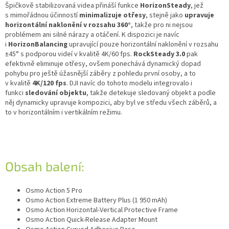
Špičkově stabilizovaná videa přináší funkce
HorizonSteady
, jež
s mimořádnou účinností
minimalizuje otřesy
, stejně jako
upravuje
horizontální naklonění v rozsahu 360°
, takže pro ni nejsou
problémem ani silné nárazy a otáčení. K dispozici je navíc
i
HorizonBalancing
upravující pouze horizontální naklonění v rozsahu
±45° s podporou videí v kvalitě 4K/60 fps.
RockSteady 3.0
pak
efektivně eliminuje otřesy, ovšem ponechává dynamický dopad
pohybu pro ještě úžasnější záběry z pohledu první osoby, a to
v kvalitě
4K/120 fps
. DJI navíc do tohoto modelu integrovalo i
funkci
sledování objektu
, takže detekuje sledovaný objekt a podle
něj dynamicky upravuje kompozici, aby byl ve středu všech záběrů, a
to v horizontálním i vertikálním režimu.
Obsah balení:
Osmo Action 5 Pro
Osmo Action Extreme Battery Plus (1 950 mAh)
Osmo Action Horizontal-Vertical Protective Frame
Osmo Action Quick-Release Adapter Mount