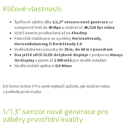
Klíčové vlastnosti:
Špičkové záběry díky
1/1,3" senzoru nové generace
se
schopností fotit do
40 Mpx
a natáčet až
4K/120 fps videa
Výdrž baterie prodloužená až na
4 hodiny
Pokročilá stabilizace se systémy
HorizonSteady,
HorizonBalancing či RockSteady 3.0
Voděodolná bez pouzdra do
20 m, do 60 m s pouzdrem
Dva ještě větší OLED dotykové displeje
s podporou
Always
On Display
a jasem až
1 000 nitů
pro skvělé ovládání
Skvělá mobilní aplikace
DJI Mimo
DJI Osmo Action 5 Pro aneb nejlepší způsob, jak natáčet videa
z pohledu první osoby.
1/1,3" senzor nové generace pro
záběry prvotřídní kvality