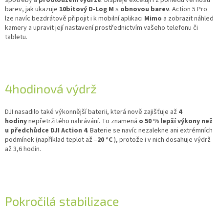
spotřeby a
prodloužení výdrže
. Displeje excelují i z pohledu věrnosti
barev, jak ukazuje
10bitový D-Log M
s
obnovou barev
. Action 5 Pro
lze navíc bezdrátově připojit i k mobilní aplikaci
Mimo
a zobrazit náhled
kamery a upravit její nastavení prostřednictvím vašeho telefonu či
tabletu.
4hodinová výdrž
DJI nasadilo také výkonnější baterii, která nově zajišťuje až
4
hodiny
nepřetržitého nahrávání. To znamená
o 50 % lepší výkony než
u předchůdce DJI Action 4
. Baterie se navíc nezalekne ani extrémních
podmínek (například teplot až –
20 °C
), protože i v nich dosahuje výdrž
až 3,6 hodin.
Pokročilá stabilizace