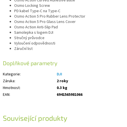
Osmo Action Curved Adhesive Base
Osmo Locking Screw
PD kabel Type-C na Type-C
Osmo Action 5 Pro Rubber Lens Protector
Osmo Action 5 Pro Glass Lens Cover
Osmo Action Anti-Slip Pad
Samolepka s logem DJI
Stručný průvodce
Vyloučení odpovědnosti
Záruční list
Doplňkové parametry
Kategorie
:
DJI
Záruka
:
2 roky
Hmotnost
:
0.3 kg
EAN
:
6941565981066
Související produkty