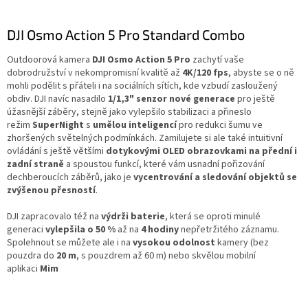
DJI Osmo Action 5 Pro Standard Combo
Outdoorová kamera
DJI Osmo Action 5 Pro
zachytí vaše
dobrodružství v nekompromisní kvalitě až
4K/120 fps
, abyste se o ně
mohli podělit s přáteli i na sociálních sítích, kde vzbudí zasloužený
obdiv. DJI navíc nasadilo
1/1,3" senzor nové generace
pro ještě
úžasnější záběry, stejně jako vylepšilo stabilizaci a přineslo
režim
SuperNight
s
umělou inteligencí
pro redukci šumu ve
zhoršených světelných podmínkách. Zamilujete si ale také intuitivní
ovládání s ještě většími
dotykovými OLED obrazovkami na přední i
zadní straně
a spoustou funkcí, které vám usnadní pořizování
dechberoucích záběrů, jako je
vycentrování a sledování objektů se
zvýšenou přesností
.
DJI zapracovalo též na
výdrži baterie
, která se oproti minulé
generaci
vylepšila o 50 %
až na
4 hodiny
nepřetržitého záznamu.
Spolehnout se můžete ale i na
vysokou odolnost
kamery (bez
pouzdra do
20 m
, s pouzdrem až 60 m) nebo skvělou mobilní
aplikaci
Mim