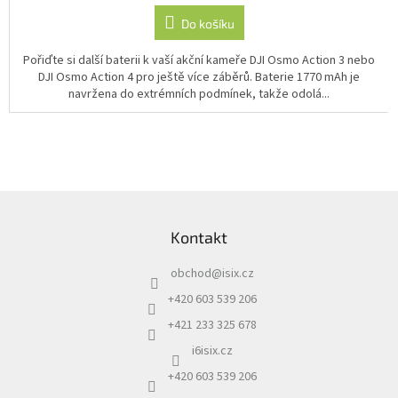
Do košíku
Pořiďte si další baterii k vaší akční kameře DJI Osmo Action 3 nebo
DJI Osmo Action 4 pro ještě více záběrů. Baterie 1770 mAh je
navržena do extrémních podmínek, takže odolá...
Z
á
Kontakt
p
a
obchod
@
isix.cz
t
í
+420 603 539 206
+421 233 325 678
i6isix.cz
+420 603 539 206