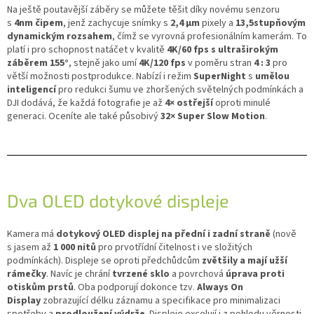
Na ještě poutavější záběry se můžete těšit díky novému senzoru
s
4nm čipem
, jenž zachycuje snímky s
2,4 μm
pixely a
13,5stupňovým
dynamickým rozsahem
, čímž se vyrovná profesionálním kamerám. To
platí i pro schopnost natáčet v kvalitě
4K/60 fps s ultraširokým
záběrem 155°
, stejně jako umí
4K/120 fps
v poměru stran
4 : 3
pro
větší možnosti postprodukce. Nabízí i režim
SuperNight
s
umělou
inteligencí
pro redukci šumu ve zhoršených světelných podmínkách a
DJI dodává, že každá fotografie je až
4× ostřejší
oproti minulé
generaci. Oceníte ale také působivý
32× Super Slow Motion
.
Dva OLED dotykové displeje
Kamera má
dotykový OLED displej na přední i zadní straně
(nově
s jasem až
1 000 nitů
pro prvotřídní čitelnost i ve složitých
podmínkách). Displeje se oproti předchůdcům
zvětšily a mají užší
rámečky
. Navíc je chrání
tvrzené sklo
a povrchová
úprava proti
otiskům prstů
. Oba podporují dokonce tzv.
Always On
Display
zobrazující délku záznamu a specifikace pro minimalizaci