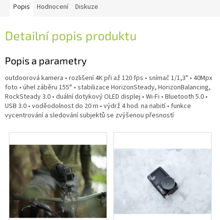
Popis
Hodnocení
Diskuze
Detailní popis produktu
Popis a parametry
outdoorová kamera • rozlišení 4K při až 120 fps • snímač 1/1,3" • 40Mpx
foto • úhel záběru 155° • stabilizace HorizonSteady, HorizonBalancing,
RockSteady 3.0 • duální dotykový OLED displej • Wi-Fi • Bluetooth 5.0 •
USB 3.0 • voděodolnost do 20 m • výdrž 4 hod. na nabití • funkce
vycentrování a sledování subjektů se zvýšenou přesností