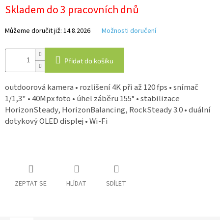
Skladem do 3 pracovních dnů
IP
Můžeme doručit již:
14.8.2026
Možnosti doručení
kamery
Přidat do košíku
outdoorová kamera • rozlišení 4K při až 120 fps • snímač
1/1,3" • 40Mpx foto • úhel záběru 155° • stabilizace
HorizonSteady, HorizonBalancing, RockSteady 3.0 • duální
dotykový OLED displej • Wi-Fi
ZEPTAT SE
HLÍDAT
SDÍLET