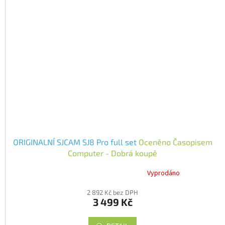
ORIGINALNÍ SJCAM SJ8 Pro full set
Oceněno Časopisem
Computer - Dobrá koupě
Vyprodáno
Průměrné
hodnocení
2 892 Kč bez DPH
produktu
3 499 Kč
je
5,0
z