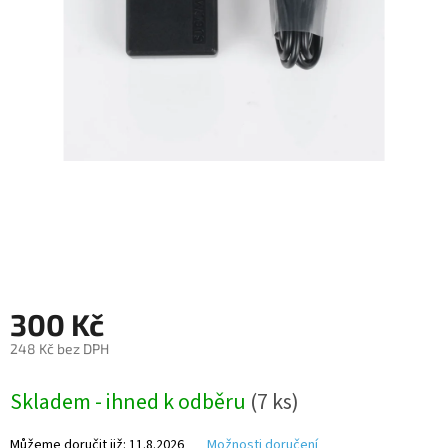
Autoledničky
Autokamery
Teleskopické
výsuvy
Sportovní
kamery
Příslušenství
kamer
300 Kč
Fitness
vybavení
248 Kč bez DPH
Měrná
Webkamery
Skladem - ihned k odběru
(7 ks)
cena:
Chytré
Můžeme doručit již:
11.8.2026
Možnosti doručení
náramky