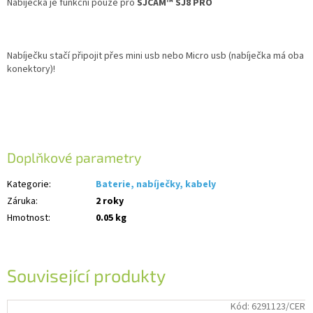
Nabíječka je funkční pouze pro
SJCAM™ SJ8 PRO
Nabíječku stačí připojit přes mini usb nebo Micro usb (nabíječka má oba
konektory)!
Doplňkové parametry
Kategorie
:
Baterie, nabíječky, kabely
Záruka
:
2 roky
Hmotnost
:
0.05 kg
Související produkty
Kód:
6291123/CER