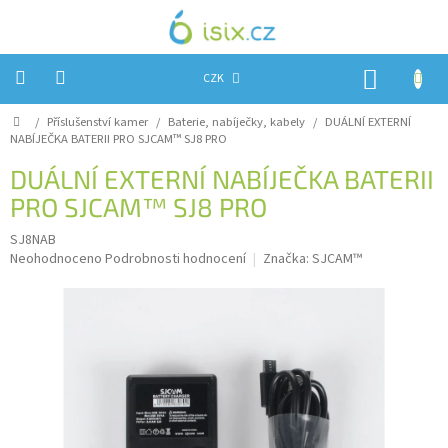
Přejít
na
obsah
NÁKUP
CZK
KOŠÍK
Domů
/
Příslušenství kamer
/
Baterie, nabíječky, kabely
/
DUÁLNÍ EXTERNÍ
Úvod
NABÍJEČKA BATERII PRO SJCAM™ SJ8 PRO
Reklamace?
DUÁLNÍ EXTERNÍ NABÍJEČKA BATERII
PRO SJCAM™ SJ8 PRO
Obchodní
podmínky
SJ8NAB
Průměrné
Návody,
Neohodnoceno
Podrobnosti hodnocení
Značka:
SJCAM™
FIRMWARE
hodnocení
a
produktu
testy
je
0,0
Kontakty
z
5
Napište
hvězdiček.
nám
Hodnocení
obchodu