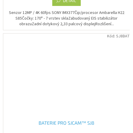
DETAIL
5
hvězdiček.
Senzor 12MP / 4K 60fps SONY IMX377Čip/procesor Ambarella H22
S85Čočky: 170° - 7 vrstev sklaZabudovaný EIS stabilizátor
obrazuZadní dotykový 2,33 palcový displejRozlišení...
Kód:
SJ8BAT
BATERIE PRO SJCAM™ SJ8