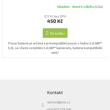
Skladem - ihned k odběru
(2 ks)
Průměrné
hodnocení
372 Kč bez DPH
produktu
450 Kč
je
5,0
z
Do košíku
5
hvězdiček.
Pozor baterie je určena a je kompatiblní pouze s řadou SJCAM™
SJ8, se všemi ostatními SJCAM™ kamerami, baterie kompatibilní
není !
Z
á
Kontakt
p
a
obchod
@
isix.cz
t
í
+420 603 539 206