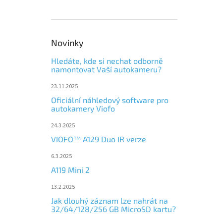
Novinky
Hledáte, kde si nechat odborně
namontovat Vaší autokameru?
23.11.2025
Oficiální náhledový software pro
autokamery Viofo
24.3.2025
VIOFO™ A129 Duo IR verze
6.3.2025
A119 Mini 2
13.2.2025
Jak dlouhý záznam lze nahrát na
32/64/128/256 GB MicroSD kartu?