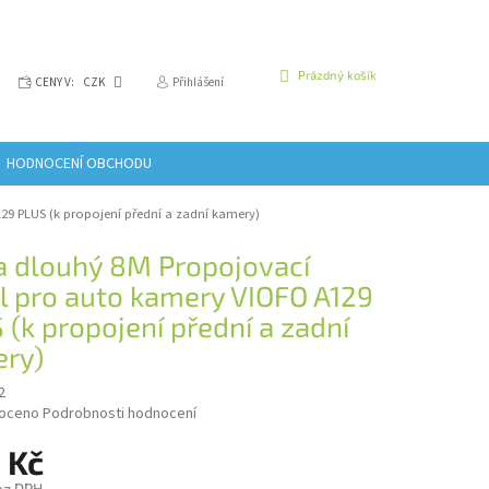
NÁKUPNÍ
Prázdný košík
CENY V:
CZK
Přihlášení
KOŠÍK
HODNOCENÍ OBCHODU
29 PLUS (k propojení přední a zadní kamery)
a dlouhý 8M Propojovací
l pro auto kamery VIOFO A129
 (k propojení přední a zadní
ry)
2
é
oceno
Podrobnosti hodnocení
í
 Kč
ez DPH