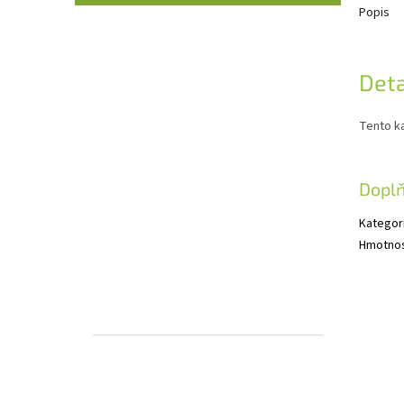
Popis
Deta
Tento ka
Dopl
Kategor
Hmotno