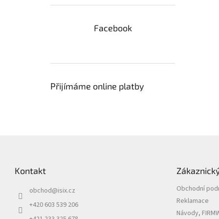
Facebook
Přijímáme online platby
Z
á
p
Kontakt
Zákaznický
a
t
Obchodní pod
obchod
@
isix.cz
í
Reklamace
+420 603 539 206
Návody, FIRMW
+421 233 325 678