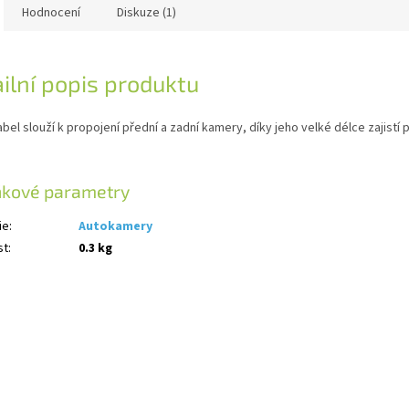
Hodnocení
Diskuze (1)
ilní popis produktu
bel slouží k propojení přední a zadní kamery, díky jeho velké délce zajistí
ňkové parametry
ie
:
Autokamery
st
:
0.3 kg