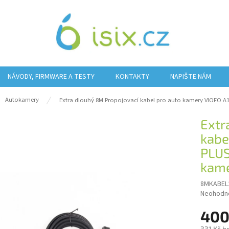
NÁVODY, FIRMWARE A TESTY
KONTAKTY
NAPIŠTE NÁM
ů
Autokamery
Extra dlouhý 8M Propojovací kabel pro auto kamery VIOFO A1
Extr
kabe
PLUS
kame
8MKABEL
Průměrn
Neohodn
hodnocen
400
produktu
je
331 Kč b