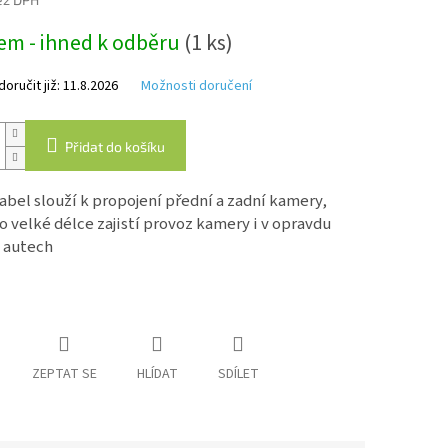
em - ihned k odběru
(1 ks)
k.
ručit již:
11.8.2026
Možnosti doručení
Přidat do košíku
abel slouží k propojení přední a zadní kamery,
o velké délce zajistí provoz kamery i v opravdu
 autech
ZEPTAT SE
HLÍDAT
SDÍLET