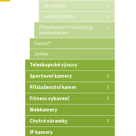
n
2K (1440P)
e
Full HD (1080P)
l
Příslušenství k Viofo/GitUp
autokamerám
Xiaomi™
Zenfox
Teleskopické výsuvy
Sportovní kamery
Příslušenství kamer
Fitness vybavení
Webkamery
Chytré náramky
IP kamery