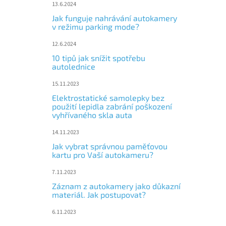
13.6.2024
Jak funguje nahrávání autokamery
v režimu parking mode?
12.6.2024
10 tipů jak snížit spotřebu
autolednice
15.11.2023
Elektrostatické samolepky bez
použití lepidla zabrání poškození
vyhřívaného skla auta
14.11.2023
Jak vybrat správnou paměťovou
kartu pro Vaší autokameru?
7.11.2023
Záznam z autokamery jako důkazní
materiál. Jak postupovat?
6.11.2023