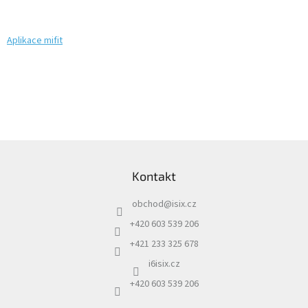
Autoledničky
Aplikace mifit
Autokamery
Teleskopické
výsuvy
Sportovní
kamery
Z
á
Kontakt
p
Příslušenství
kamer
a
obchod
@
isix.cz
t
í
Fitness
+420 603 539 206
vybavení
+421 233 325 678
i6isix.cz
Webkamery
+420 603 539 206
Chytré
náramky