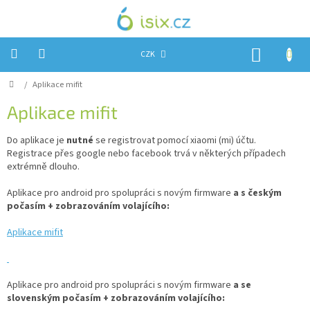
Přejít
na
obsah
NÁKUP
CZK
KOŠÍK
Domů
/
Aplikace mifit
Úvod
Aplikace mifit
Reklamace?
Do aplikace je
nutné
se registrovat pomocí xiaomi (mi) účtu.
Obchodní
podmínky
Registrace přes google nebo facebook trvá v některých případech
extrémně dlouho.
Návody,
FIRMWARE
Aplikace pro android pro spolupráci s novým firmware
a s českým
a
počasím + zobrazováním volajícího:
testy
Aplikace mifit
Kontakty
Napište
nám
Aplikace pro android pro spolupráci s novým firmware
a se
slovenským počasím + zobrazováním volajícího:
Hodnocení
obchodu