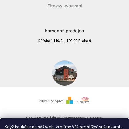
Fitness vybavení
Kamenná prodejna
Dářská 1440/2a, 198 00 Praha 9
Vytvořil Shoptet
&
Copyright 2026
isix.cz
. Všechna práva vyhrazena.
Když koukáte na náš web, krmíme Váš prohlížeč sušenkami.
-